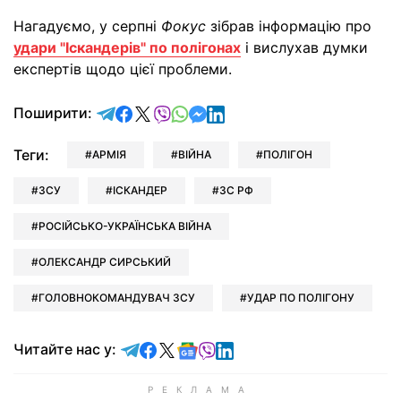
Нагадуємо, у серпні
Фокус
зібрав інформацію про
удари "Іскандерів" по полігонах
і вислухав думки
експертів щодо цієї проблеми.
відправити у Telegram
поділитись у Facebook
поділитись у X
відправити у Viber
відправити у Whatsapp
відправити у Messenger
відправити у LinkedIn
Поширити:
Теги:
АРМІЯ
ВІЙНА
ПОЛІГОН
ЗСУ
ІСКАНДЕР
ЗС РФ
РОСІЙСЬКО-УКРАЇНСЬКА ВІЙНА
ОЛЕКСАНДР СИРСЬКИЙ
ГОЛОВНОКОМАНДУВАЧ ЗСУ
УДАР ПО ПОЛІГОНУ
Читайте у Telegram
Читайте у Facebook
Читайте у X
Читайте у Google news
Читайте у Viber
Читайте у LinkedIn
Читайте нас у: