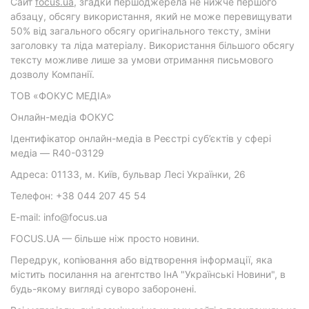
Cайт
focus.ua
, згадки першоджерела не нижче першого
абзацу, обсягу використання, який не може перевищувати
50% від загального обсягу оригінального тексту, зміни
заголовку та ліда матеріалу. Використання більшого обсягу
тексту можливе лише за умови отримання письмового
дозволу Компанії.
ТОВ «ФОКУС МЕДІА»
Онлайн-медіа ФОКУС
Ідентифікатор онлайн-медіа в Реєстрі суб’єктів у сфері
медіа — R40-03129
Адреса: 01133, м. Київ, бульвар Лесі Українки, 26
Телефон: +38 044 207 45 54
E-mail: info@focus.ua
FOCUS.UA — більше ніж просто новини.
Передрук, копіювання або відтворення інформації, яка
містить посилання на агентство ІнА "Українські Новини", в
будь-якому вигляді суворо заборонені.