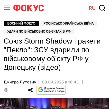
RU
ВОЄННИЙ ФОКУС
РОСІЙСЬКО-УКРАЇНСЬКА ВІЙНА
УДАРИ ПО ВІЙСЬКОВИХ ОБ'ЄКТАХ В РФ
Союз Storm Shadow і ракети
"Пекло": ЗСУ вдарили по
військовому об'єкту РФ у
Донецьку (відео)
Дмитро Лутович
09.09.2025 в 16:43
0