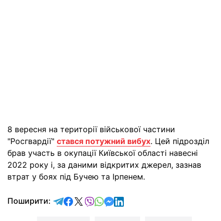
8 вересня на території військової частини
"Росгвардії"
стався потужний вибух
. Цей підрозділ
брав участь в окупації Київської області навесні
2022 року і, за даними відкритих джерел, зазнав
втрат у боях під Бучею та Ірпенем.
відправити у Telegram
поділитись у Facebook
поділитись у X
відправити у Viber
відправити у Whatsapp
відправити у Messenger
відправити у LinkedIn
Поширити: