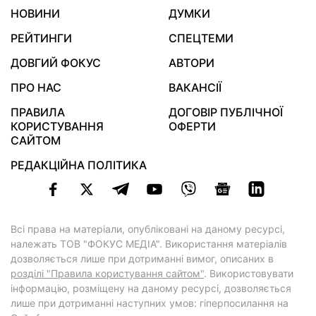
НОВИНИ
ДУМКИ
РЕЙТИНГИ
СПЕЦТЕМИ
ДОВГИЙ ФОКУС
АВТОРИ
ПРО НАС
ВАКАНСІЇ
ПРАВИЛА
ДОГОВІР ПУБЛІЧНОЇ
КОРИСТУВАННЯ
ОФЕРТИ
САЙТОМ
РЕДАКЦІЙНА ПОЛІТИКА
Всі права на матеріали, опубліковані на даному ресурсі,
належать ТОВ "ФОКУС МЕДІА". Використання матеріалів
дозволяється лише при дотриманні вимог, описаних в
розділі "Правила користування сайтом"
. Використовувати
інформацію, розміщену на даному ресурсі, дозволяється
лише при дотриманні наступних умов: гіперпосилання на