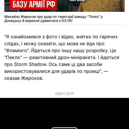
Михайло Жирохов про удар по території заводу "Топаз" у
Донецьку 8 вересня (дивитися з 03:16)
"Я ознайомився з фото і відео, знятих по гарячих
слідах, і можу сказати, що мова не йде про
"Фламінго". Йдеться про іншу нашу розробку. Це
"Пекло" — реактивний дрон-мініракета. І йдеться
про Storm Shadow. Ось саме ці два засоби
використовувалися для ударів по промці", —
сказав Жирохов.
ВІДЕО ДНЯ