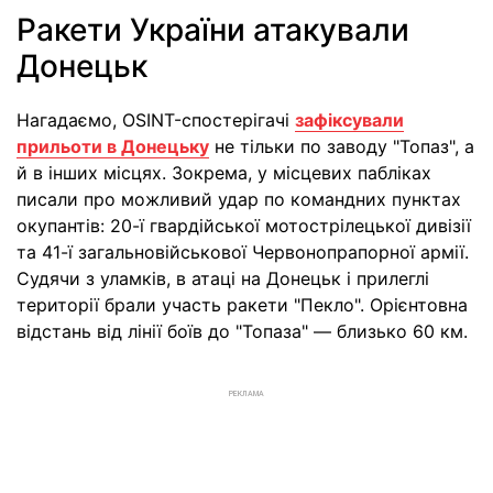
Ракети України атакували
Донецьк
Нагадаємо, OSINT-спостерігачі
зафіксували
прильоти в Донецьку
не тільки по заводу "Топаз", а
й в інших місцях. Зокрема, у місцевих пабліках
писали про можливий удар по командних пунктах
окупантів: 20-ї гвардійської мотострілецької дивізії
та 41-ї загальновійськової Червонопрапорної армії.
Судячи з уламків, в атаці на Донецьк і прилеглі
території брали участь ракети "Пекло". Орієнтовна
відстань від лінії боїв до "Топаза" — близько 60 км.
РЕКЛАМА