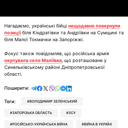
Нагадаємо, українські бійці
нещодавно повернули
позиції
біля Кіндратівки та Андріївки на Сумщині та
біля Малої Токмачки на Запоріжжі.
Фокус
також повідомляв, що російська армія
окупувала село Маліївка
, що розташоване у
Синельківському районі Дніпропетровської
області.
відправити у Telegram
поділитись у Facebook
поділитись у X
відправити у Viber
відправити у Whatsapp
відправити у Messenger
відправити у LinkedIn
Поширити:
Теги:
ВОЛОДИМИР ЗЕЛЕНСЬКИЙ
ЗАПОРІЗЬКА ОБЛАСТЬ
ЗСУ
РОСІЙСЬКО-УКРАЇНСЬКА ВІЙНА
ВІЙНА В УКРАЇНІ