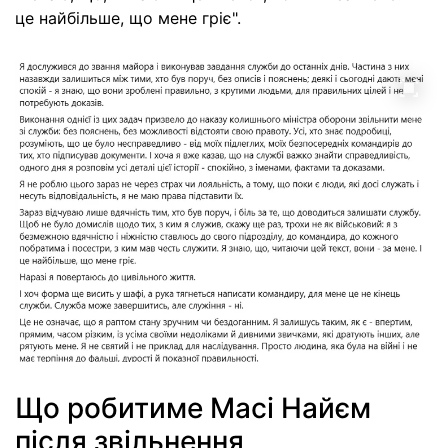
це найбільше, що мене гріє".
Що робитиме Масі Найєм
після звільнення