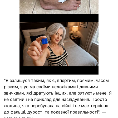
"Я залишуся таким, як є, впертим, прямим, часом
різким, з усіма своїми недоліками і дивними
звичками, які дратують інших, але рятують мене. Я
не святий і не приклад для наслідування. Просто
людина, яка перебувала на війні і не має терпіння
до фальші, дурості та показної правильності", —