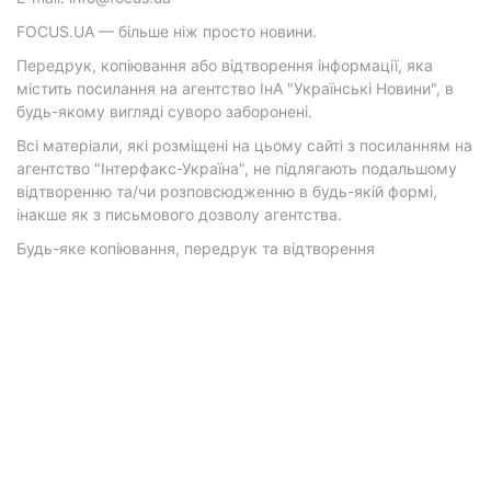
FOCUS.UA — більше ніж просто новини.
Передрук, копіювання або відтворення інформації, яка
містить посилання на агентство ІнА "Українські Новини", в
будь-якому вигляді суворо заборонені.
Всі матеріали, які розміщені на цьому сайті з посиланням на
агентство "Інтерфакс-Україна", не підлягають подальшому
відтворенню та/чи розповсюдженню в будь-якій формі,
інакше як з письмового дозволу агентства.
Будь-яке копіювання, передрук та відтворення
фотографічних творів та/або аудіовізуальних творів
правовласника Getty Images — суворо забороняється.
Матеріали з плашками "Р", "Новини партнерів", "Новини
компаній", "Новини партій", "Інновації", "Позиція",
"Спецпроект за підтримки" публікуються на комерційній
основі.
© 2026 Фокус. Всі права захищені.
Політика конфіденційності
•
Контакти