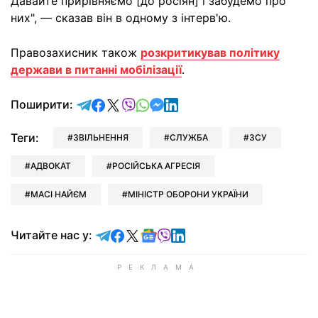
Давайте прирівняємо [до росіян] і забудемо про
них", — сказав він в одному з інтерв'ю.
Правозахисник також
розкритикував політику
держави в питанні мобілізації
.
відправити у Telegram
поділитись у Facebook
поділитись у X
відправити у Viber
відправити у Whatsapp
відправити у Messenger
відправити у LinkedIn
Поширити:
Теги:
ЗВІЛЬНЕННЯ
СЛУЖБА
ЗСУ
АДВОКАТ
РОСІЙСЬКА АГРЕСІЯ
МАСІ НАЙЄМ
МІНІСТР ОБОРОНИ УКРАЇНИ
Читайте у Telegram
Читайте у Facebook
Читайте у X
Читайте у Google news
Читайте у Viber
Читайте у LinkedIn
Читайте нас у: