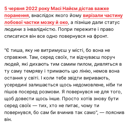
5 червня 2022 року Масі Найєм дістав важке
поранення
, внаслідок якого йому
вирізали частину
лобової частки мозку й око
, а пізніше дали статус
людини з інвалідністю. Попри пережите і право
списатися він все одно повернувся на фронт.
"Є тиша, яку не витримуєш у місті, бо вона не
справжня. Там, серед своїх, ти відчуваєш поруч
людей, які дихають тим самим пилом, дивляться в
ту саму темряву і тримають цю лінію, немов вона
остання у світі. І коли тебе звідти виривають,
усередині залишається щось недомовлене, ніби ти
пішов посеред розмови. Я повернувся не для того,
щоб довести щось інше. Просто хотів знову бути
серед своїх — тих, хто не питає, чому ти
повернувся, бо сам би вчинив так само", — пояснив
він.