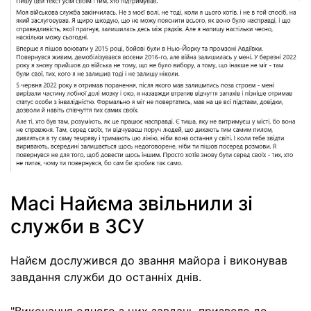
Масі Найєма звільнили зі
служби в ЗСУ
Найєм дослужився до звання майора і виконував
завдання служби до останніх днів.
"Виконання одного з цих завдань призвело до