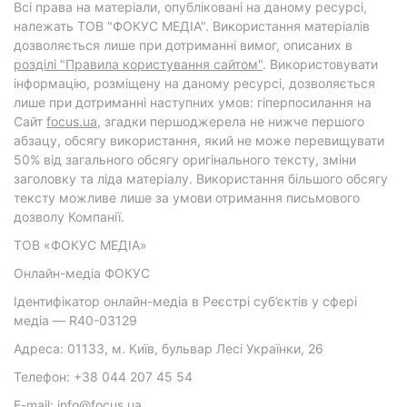
Всі права на матеріали, опубліковані на даному ресурсі,
належать ТОВ "ФОКУС МЕДІА". Використання матеріалів
дозволяється лише при дотриманні вимог, описаних в
розділі "Правила користування сайтом"
. Використовувати
інформацію, розміщену на даному ресурсі, дозволяється
лише при дотриманні наступних умов: гіперпосилання на
Cайт
focus.ua
, згадки першоджерела не нижче першого
абзацу, обсягу використання, який не може перевищувати
50% від загального обсягу оригінального тексту, зміни
заголовку та ліда матеріалу. Використання більшого обсягу
тексту можливе лише за умови отримання письмового
дозволу Компанії.
ТОВ «ФОКУС МЕДІА»
Онлайн-медіа ФОКУС
Ідентифікатор онлайн-медіа в Реєстрі суб’єктів у сфері
медіа — R40-03129
Адреса: 01133, м. Київ, бульвар Лесі Українки, 26
Телефон: +38 044 207 45 54
E-mail: info@focus.ua