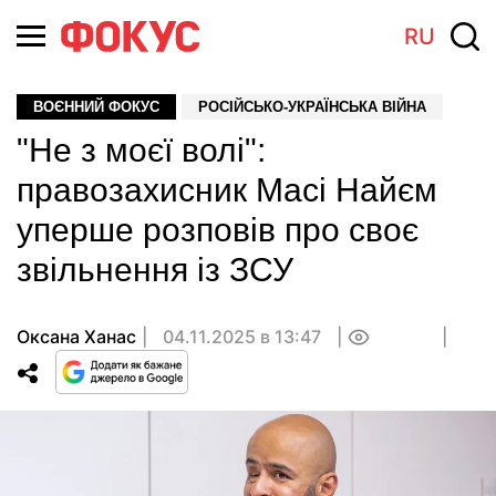
RU
ВОЄННИЙ ФОКУС
РОСІЙСЬКО-УКРАЇНСЬКА ВІЙНА
"Не з моєї волі":
правозахисник Масі Найєм
уперше розповів про своє
звільнення із ЗСУ
Оксана Ханас
04.11.2025 в 13:47
0