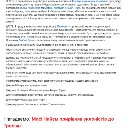
Нагадаємо,
Масі Найєм прирівняв уклоністів до
"росіян"
.