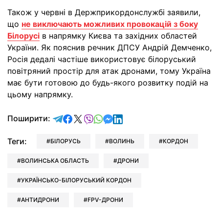
Також у червні в Держприкордонслужбі заявили,
що
не виключають можливих провокацій з боку
Білорусі
в напрямку Києва та західних областей
України. Як пояснив речник ДПСУ Андрій Демченко,
Росія дедалі частіше використовує білоруський
повітряний простір для атак дронами, тому Україна
має бути готовою до будь-якого розвитку подій на
цьому напрямку.
відправити у Telegram
поділитись у Facebook
поділитись у X
відправити у Viber
відправити у Whatsapp
відправити у Messenger
відправити у LinkedIn
Поширити:
Теги:
БІЛОРУСЬ
ВОЛИНЬ
КОРДОН
ВОЛИНСЬКА ОБЛАСТЬ
ДРОНИ
УКРАЇНСЬКО-БІЛОРУСЬКИЙ КОРДОН
АНТИДРОНИ
FPV-ДРОНИ