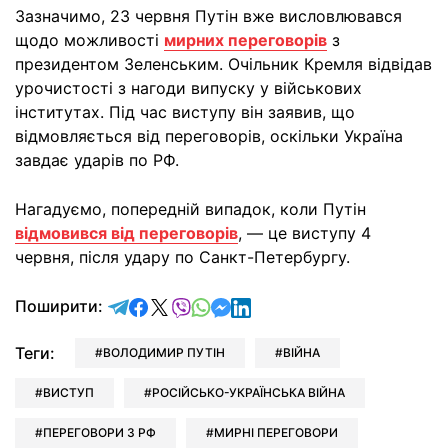
Зазначимо, 23 червня Путін вже висловлювався
щодо можливості
мирних переговорів
з
президентом Зеленським. Очільник Кремля відвідав
урочистості з нагоди випуску у військових
інститутах. Під час виступу він заявив, що
відмовляється від переговорів, оскільки Україна
завдає ударів по РФ.
Нагадуємо, попередній випадок, коли Путін
відмовився від переговорів
, — це виступу 4
червня, після удару по Санкт-Петербургу.
відправити у Telegram
поділитись у Facebook
поділитись у X
відправити у Viber
відправити у Whatsapp
відправити у Messenger
відправити у LinkedIn
Поширити:
Теги:
ВОЛОДИМИР ПУТІН
ВІЙНА
ВИСТУП
РОСІЙСЬКО-УКРАЇНСЬКА ВІЙНА
ПЕРЕГОВОРИ З РФ
МИРНІ ПЕРЕГОВОРИ