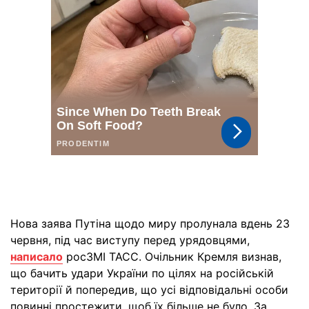
Нова заява Путіна щодо миру пролунала вдень 23
червня, під час виступу перед урядовцями,
написало
росЗМІ ТАСС. Очільник Кремля визнав,
що бачить удари України по цілях на російській
території й попередив, що усі відповідальні особи
повинні простежити, щоб їх більше не було. За