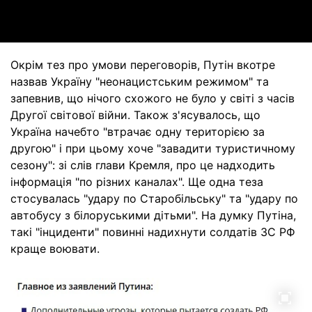
Video
Окрім тез про умови переговорів, Путін вкотре
назвав Україну "неонацистським режимом" та
запевнив, що нічого схожого не було у світі з часів
Другої світової війни. Також з'ясувалось, що
Україна начебто "втрачає одну територією за
другою" і при цьому хоче "завадити туристичному
сезону": зі слів глави Кремля, про це надходить
інформація "по різних каналах". Ще одна теза
стосувалась "удару по Старобільську" та "удару по
автобусу з білоруськими дітьми". На думку Путіна,
такі "інциденти" повинні надихнути солдатів ЗС РФ
краще воювати.