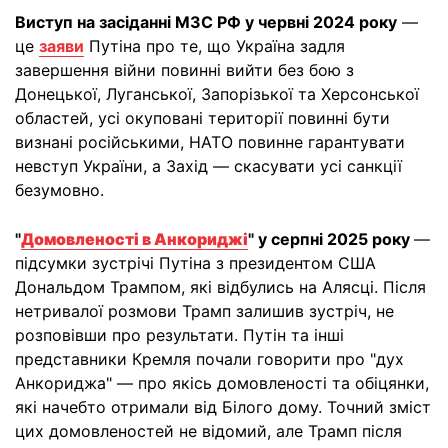
Виступ на засіданні МЗС РФ у червні 2024 року
—
це
заяви
Путіна про те, що Україна задля
завершення війни повинні вийти без бою з
Донецької, Луганської, Запорізької та Херсонської
областей, усі окуповані території повинні бути
визнані російськими, НАТО повинне гарантувати
невступ України, а Захід — скасувати усі санкції
безумовно.
"
Домовленості в Анкориджі
" у серпні 2025 року
—
підсумки зустрічі Путіна з президентом США
Дональдом Трампом, які відбулись на Алясці. Після
нетривалої розмови Трамп залишив зустріч, не
розповівши про результати. Путін та інші
представники Кремля почали говорити про "дух
Анкориджа" — про якісь домовленості та обіцянки,
які начебто отримали від Білого дому. Точний зміст
цих домовленостей не відомий, але Трамп після