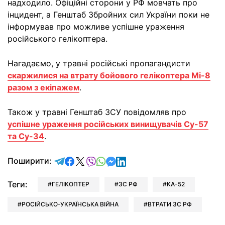
надходило. Офіційні сторони у РФ мовчать про
інцидент, а Генштаб Збройних сил України поки не
інформував про можливе успішне ураження
російського гелікоптера.
Нагадаємо, у травні російські пропагандисти
скаржилися на втрату бойового гелікоптера Мі-8
разом з екіпажем
.
Також у травні Генштаб ЗСУ повідомляв про
успішне ураження російських винищувачів Су-57
та Су-34
.
відправити у Telegram
поділитись у Facebook
поділитись у X
відправити у Viber
відправити у Whatsapp
відправити у Messenger
відправити у LinkedIn
Поширити:
Теги:
ГЕЛІКОПТЕР
ЗС РФ
КА-52
РОСІЙСЬКО-УКРАЇНСЬКА ВІЙНА
ВТРАТИ ЗС РФ