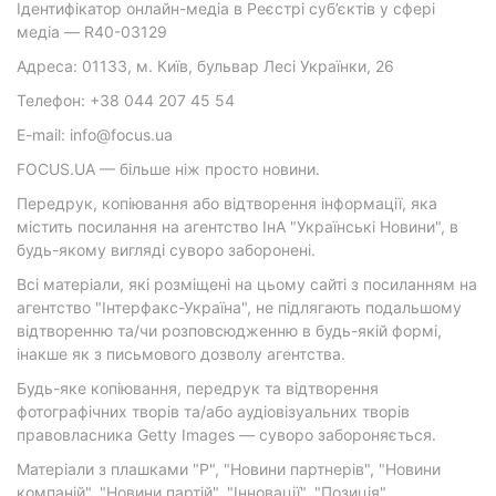
Ідентифікатор онлайн-медіа в Реєстрі суб’єктів у сфері
медіа — R40-03129
Адреса: 01133, м. Київ, бульвар Лесі Українки, 26
Телефон: +38 044 207 45 54
E-mail: info@focus.ua
FOCUS.UA — більше ніж просто новини.
Передрук, копіювання або відтворення інформації, яка
містить посилання на агентство ІнА "Українські Новини", в
будь-якому вигляді суворо заборонені.
Всі матеріали, які розміщені на цьому сайті з посиланням на
агентство "Інтерфакс-Україна", не підлягають подальшому
відтворенню та/чи розповсюдженню в будь-якій формі,
інакше як з письмового дозволу агентства.
Будь-яке копіювання, передрук та відтворення
фотографічних творів та/або аудіовізуальних творів
правовласника Getty Images — суворо забороняється.
Матеріали з плашками "Р", "Новини партнерів", "Новини
компаній", "Новини партій", "Інновації", "Позиція",