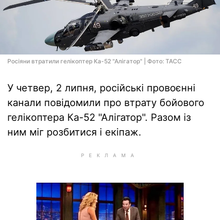
Росіяни втратили гелікоптер Ка-52 "Алігатор" | Фото: ТАСС
У четвер, 2 липня, російські провоєнні
канали повідомили про втрату бойового
гелікоптера Ка-52 "Алігатор". Разом із
ним міг розбитися і екіпаж.