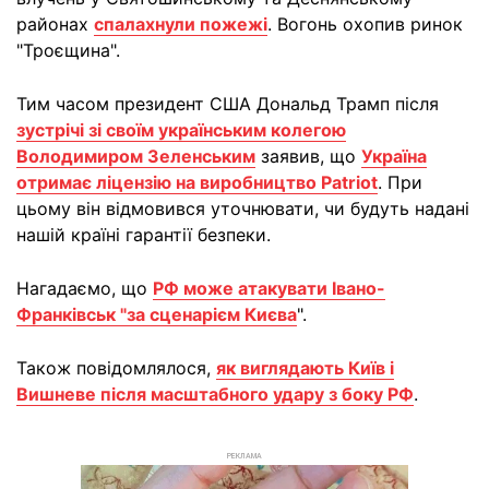
районах
спалахнули пожежі
. Вогонь охопив ринок
"Троєщина".
Тим часом президент США Дональд Трамп після
зустрічі зі своїм українським колегою
Володимиром Зеленським
заявив, що
Україна
отримає ліцензію на виробництво Patriot
. При
цьому він відмовився уточнювати, чи будуть надані
нашій країні гарантії безпеки.
Нагадаємо, що
РФ може атакувати Івано-
Франківськ "за сценарієм Києва
".
Також повідомлялося,
як виглядають Київ і
Вишневе після масштабного удару з боку РФ
.
РЕКЛАМА