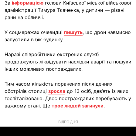
За
інформацією
голови Київської міської військової
адміністрації Тимура Ткаченка, у дитини — різані
рани на обличчі.
У соцмережах очевидці
пишуть
, що дрон навмисно
запустили в бік будинку.
Наразі співробітники екстрених служб
продовжують ліквідувати наслідки аварії та пошуки
інших можливих постраждалих.
Тим часом кількість поранених після денних
обстрілів столиці
зросла
до 13 осіб, дев’ять із яких
госпіталізовано. Двоє постраждалих перебувають у
важкому стані. Ще
троє людей загинули
.
ВІДЕО ДНЯ