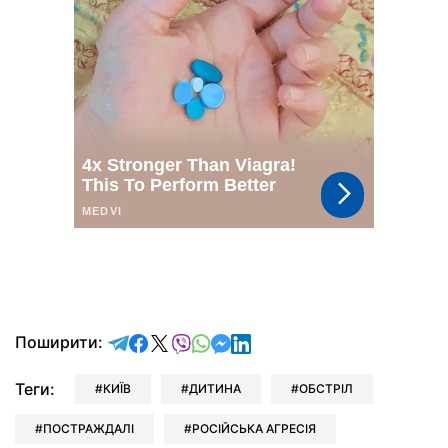
відправити у Telegram
поділитись у Facebook
поділитись у X
відправити у Viber
відправити у Whatsapp
відправити у Messenger
відправити у LinkedIn
Поширити:
Теги:
КИЇВ
ДИТИНА
ОБСТРІЛ
ПОСТРАЖДАЛІ
РОСІЙСЬКА АГРЕСІЯ