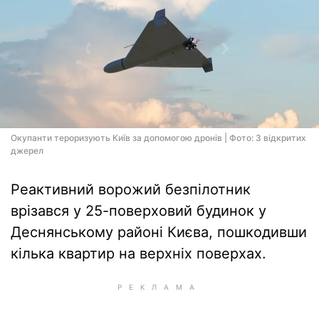
Окупанти тероризують Київ за допомогою дронів | Фото: З відкритих
джерел
Реактивний ворожий безпілотник
врізався у 25-поверховий будинок у
Деснянському районі Києва, пошкодивши
кілька квартир на верхніх поверхах.