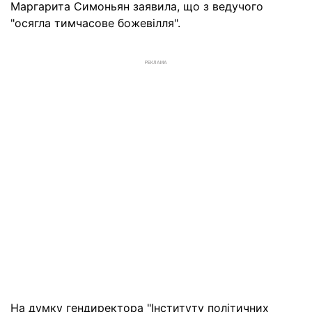
Маргарита Симоньян заявила, що з ведучого
"осягла тимчасове божевілля".
РЕКЛАМА
На думку гендиректора "Інституту політичних