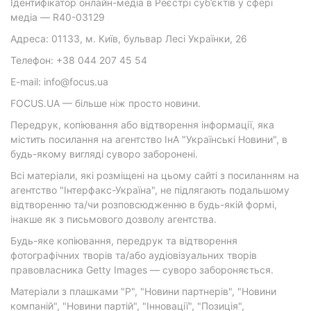
Ідентифікатор онлайн-медіа в Реєстрі суб’єктів у сфері
медіа — R40-03129
Адреса: 01133, м. Київ, бульвар Лесі Українки, 26
Телефон: +38 044 207 45 54
E-mail: info@focus.ua
FOCUS.UA — більше ніж просто новини.
Передрук, копіювання або відтворення інформації, яка
містить посилання на агентство ІнА "Українські Новини", в
будь-якому вигляді суворо заборонені.
Всі матеріали, які розміщені на цьому сайті з посиланням на
агентство "Інтерфакс-Україна", не підлягають подальшому
відтворенню та/чи розповсюдженню в будь-якій формі,
інакше як з письмового дозволу агентства.
Будь-яке копіювання, передрук та відтворення
фотографічних творів та/або аудіовізуальних творів
правовласника Getty Images — суворо забороняється.
Матеріали з плашками "Р", "Новини партнерів", "Новини
компаній", "Новини партій", "Інновації", "Позиція",