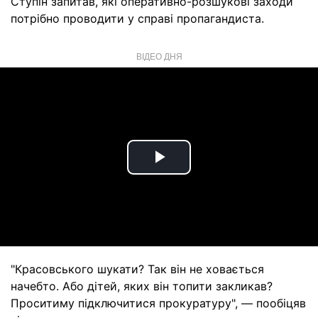
Ступін запитав, які оперативно-розшукові заходи
потрібно проводити у справі пропагандиста.
ВІДЕО ДНЯ
Play
Video
"Красовського шукати? Так він не ховається
начебто. Або дітей, яких він топити закликав?
Проситиму підключитися прокуратуру", — пообіцяв