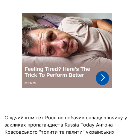
Слідчий комітет Росії не побачив складу злочину у
закликах пропагандиста Russia Today Антона
Красовського "топити та палити" українських