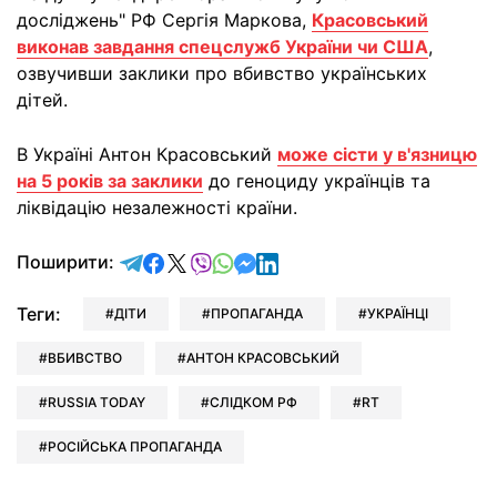
досліджень" РФ Сергія Маркова,
Красовський
виконав завдання спецслужб України чи США
,
озвучивши заклики про вбивство українських
дітей.
В Україні Антон Красовський
може сісти у в'язницю
на 5 років за заклики
до геноциду українців та
ліквідацію незалежності країни.
відправити у Telegram
поділитись у Facebook
поділитись у X
відправити у Viber
відправити у Whatsapp
відправити у Messenger
відправити у LinkedIn
Поширити:
Теги:
ДІТИ
ПРОПАГАНДА
УКРАЇНЦІ
ВБИВСТВО
АНТОН КРАСОВСЬКИЙ
RUSSIA TODAY
СЛІДКОМ РФ
RT
РОСІЙСЬКА ПРОПАГАНДА