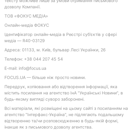
тексту можливе лише за умови отримання письмового
дозволу Компанії.
ТОВ «ФОКУС МЕДІА»
Онлайн-медіа ФОКУС
Ідентифікатор онлайн-медіа в Реєстрі суб’єктів у сфері
медіа — R40-03129
Адреса: 01133, м. Київ, бульвар Лесі Українки, 26
Телефон: +38 044 207 45 54
E-mail: info@focus.ua
FOCUS.UA — більше ніж просто новини.
Передрук, копіювання або відтворення інформації, яка
містить посилання на агентство ІнА "Українські Новини", в
будь-якому вигляді суворо заборонені.
Всі матеріали, які розміщені на цьому сайті з посиланням на
агентство "Інтерфакс-Україна", не підлягають подальшому
відтворенню та/чи розповсюдженню в будь-якій формі,
інакше як з письмового дозволу агентства.