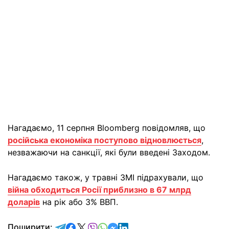
Нагадаємо, 11 серпня Bloomberg повідомляв, що
російська економіка поступово відновлюється
,
незважаючи на санкції, які були введені Заходом.
Нагадаємо також, у травні ЗМІ підрахували, що
війна обходиться Росії приблизно в 67 млрд
доларів
на рік або 3% ВВП.
відправити у Telegram
поділитись у Facebook
поділитись у X
відправити у Viber
відправити у Whatsapp
відправити у Messenger
відправити у LinkedIn
Поширити: