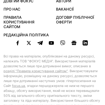
ДОВГИЙ ФОКУС
АВТОРИ
ПРО НАС
ВАКАНСІЇ
ПРАВИЛА
ДОГОВІР ПУБЛІЧНОЇ
КОРИСТУВАННЯ
ОФЕРТИ
САЙТОМ
РЕДАКЦІЙНА ПОЛІТИКА
Всі права на матеріали, опубліковані на даному ресурсі,
належать ТОВ "ФОКУС МЕДІА". Використання матеріалів
дозволяється лише при дотриманні вимог, описаних в
розділі "Правила користування сайтом"
. Використовувати
інформацію, розміщену на даному ресурсі, дозволяється
лише при дотриманні наступних умов: гіперпосилання на
Cайт
focus.ua
, згадки першоджерела не нижче першого
абзацу, обсягу використання, який не може перевищувати
50% від загального обсягу оригінального тексту, зміни
заголовку та ліда матеріалу. Використання більшого обсягу