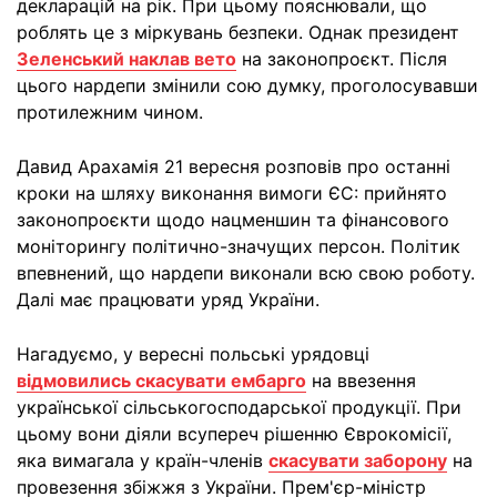
декларацій на рік. При цьому пояснювали, що
роблять це з міркувань безпеки. Однак президент
Зеленський наклав вето
на законопроєкт. Після
цього нардепи змінили сою думку, проголосувавши
протилежним чином.
Давид Арахамія 21 вересня розповів про останні
кроки на шляху виконання вимоги ЄС: прийнято
законопроєкти щодо нацменшин та фінансового
моніторингу політично-значущих персон. Політик
впевнений, що нардепи виконали всю свою роботу.
Далі має працювати уряд України.
Нагадуємо, у вересні польські урядовці
відмовились скасувати ембарго
на ввезення
української сільськогосподарської продукції. При
цьому вони діяли всупереч рішенню Єврокомісії,
яка вимагала у країн-членів
скасувати заборону
на
провезення збіжжя з України. Прем'єр-міністр