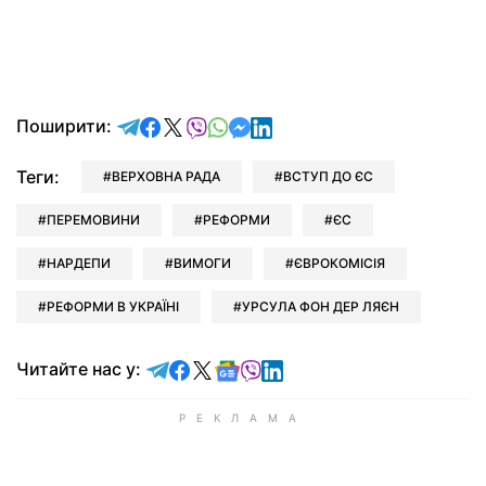
відправити у Telegram
поділитись у Facebook
поділитись у X
відправити у Viber
відправити у Whatsapp
відправити у Messenger
відправити у LinkedIn
Поширити:
Теги:
ВЕРХОВНА РАДА
ВСТУП ДО ЄС
ПЕРЕМОВИНИ
РЕФОРМИ
ЄС
НАРДЕПИ
ВИМОГИ
ЄВРОКОМІСІЯ
РЕФОРМИ В УКРАЇНІ
УРСУЛА ФОН ДЕР ЛЯЄН
Читайте у Telegram
Читайте у Facebook
Читайте у X
Читайте у Google news
Читайте у Viber
Читайте у LinkedIn
Читайте нас у: