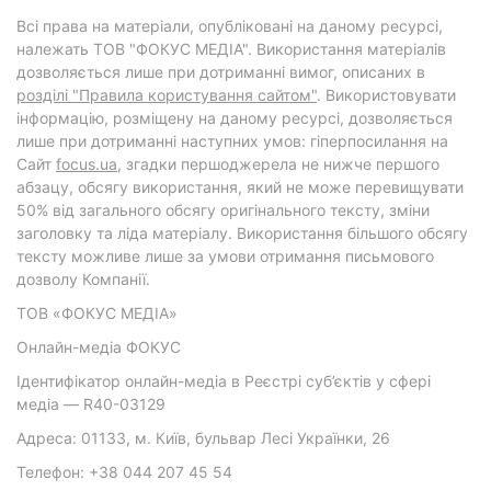
Всі права на матеріали, опубліковані на даному ресурсі,
належать ТОВ "ФОКУС МЕДІА". Використання матеріалів
дозволяється лише при дотриманні вимог, описаних в
розділі "Правила користування сайтом"
. Використовувати
інформацію, розміщену на даному ресурсі, дозволяється
лише при дотриманні наступних умов: гіперпосилання на
Cайт
focus.ua
, згадки першоджерела не нижче першого
абзацу, обсягу використання, який не може перевищувати
50% від загального обсягу оригінального тексту, зміни
заголовку та ліда матеріалу. Використання більшого обсягу
тексту можливе лише за умови отримання письмового
дозволу Компанії.
ТОВ «ФОКУС МЕДІА»
Онлайн-медіа ФОКУС
Ідентифікатор онлайн-медіа в Реєстрі суб’єктів у сфері
медіа — R40-03129
Адреса: 01133, м. Київ, бульвар Лесі Українки, 26
Телефон: +38 044 207 45 54