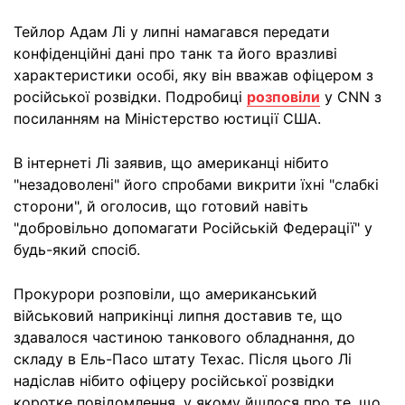
Тейлор Адам Лі у липні намагався передати
конфіденційні дані про танк та його вразливі
характеристики особі, яку він вважав офіцером з
російської розвідки. Подробиці
розповіли
у CNN з
посиланням на Міністерство юстиції США.
В інтернеті Лі заявив, що американці нібито
"незадоволені" його спробами викрити їхні "слабкі
сторони", й оголосив, що готовий навіть
"добровільно допомагати Російській Федерації" у
будь-який спосіб.
Прокурори розповіли, що американський
військовий наприкінці липня доставив те, що
здавалося частиною танкового обладнання, до
складу в Ель-Пасо штату Техас. Після цього Лі
надіслав нібито офіцеру російської розвідки
коротке повідомлення, у якому йшлося про те, що