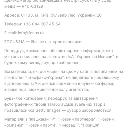
Ідентифікатор онлайн-медіа в Реєстрі суб’єктів у сфері
медіа — R40-03129
Адреса: 01133, м. Київ, бульвар Лесі Українки, 26
Телефон: +38 044 207 45 54
E-mail: info@focus.ua
FOCUS.UA — більше ніж просто новини.
Передрук, копіювання або відтворення інформації, яка
містить посилання на агентство ІнА "Українські Новини", в
будь-якому вигляді суворо заборонені.
Всі матеріали, які розміщені на цьому сайті з посиланням на
агентство "Інтерфакс-Україна", не підлягають подальшому
відтворенню та/чи розповсюдженню в будь-якій формі,
інакше як з письмового дозволу агентства.
Будь-яке копіювання, передрук та відтворення
фотографічних творів та/або аудіовізуальних творів
правовласника Getty Images — суворо забороняється.
Матеріали з плашками "Р", "Новини партнерів", "Новини
компаній", "Новини партій", "Інновації", "Позиція",