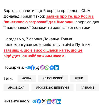
Варто зазначити, що 6 серпня президент США
Дональд Трамп також
заявив про те, що Росія є
"винятковою загрозою" для Америки
, зокрема для
її національної безпеки та зовнішньої політики.
Нагадаємо, 7 серпня Дональд Трамп
прокоментував можливість зустрічі з Путіним,
заявивши, що є високі шанси на те, що це
відбудеться найближчим часом
.
відправити у Telegram
поділитись у Facebook
поділитись у X
відправити у Viber
відправити у Whatsapp
відправити у Messenger
відправити у LinkedIn
Поширити:
Теги:
США
ВІЙСЬКОВИЙ
ФБР
РОЗВІДКА
РОСІЙСЬКІ ШПИГУНИ
ABRAMS
Читайте у Telegram
Читайте у Facebook
Читайте у X
Читайте у Google news
Читайте у Viber
Читайте у LinkedIn
Читайте нас у: