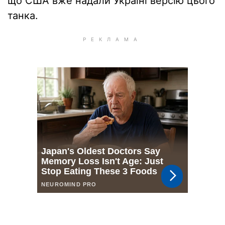
що США вже надали Україні версію цього
танка.