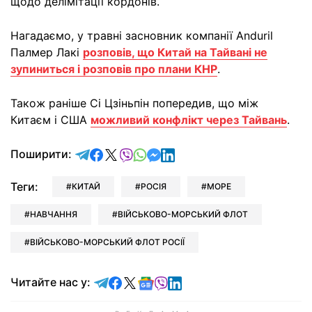
щодо делімітації кордонів.
Нагадаємо, у травні засновник компанії Anduril
Палмер Лакі
розповів, що Китай на Тайвані не
зупиниться і розповів про плани КНР
.
Також раніше Сі Цзіньпін попередив, що між
Китаєм і США
можливий конфлікт через Тайвань
.
відправити у Telegram
поділитись у Facebook
поділитись у X
відправити у Viber
відправити у Whatsapp
відправити у Messenger
відправити у LinkedIn
Поширити:
Теги:
КИТАЙ
РОСІЯ
МОРЕ
НАВЧАННЯ
ВІЙСЬКОВО-МОРСЬКИЙ ФЛОТ
ВІЙСЬКОВО-МОРСЬКИЙ ФЛОТ РОСІЇ
Читайте у Telegram
Читайте у Facebook
Читайте у X
Читайте у Google news
Читайте у Viber
Читайте у LinkedIn
Читайте нас у: