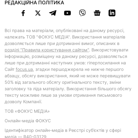
РЕДАКЦІЙНА ПОЛІТИКА
Всі права на матеріали, опубліковані на даному ресурсі,
належать ТОВ "ФОКУС МЕДІА". Використання матеріалів
дозволяється лише при дотриманні вимог, описаних в
розділі "Правила користування сайтом"
. Використовувати
інформацію, розміщену на даному ресурсі, дозволяється
лише при дотриманні наступних умов: гіперпосилання на
Cайт
focus.ua
, згадки першоджерела не нижче першого
абзацу, обсягу використання, який не може перевищувати
50% від загального обсягу оригінального тексту, зміни
заголовку та ліда матеріалу. Використання більшого обсягу
тексту можливе лише за умови отримання письмового
дозволу Компанії.
ТОВ «ФОКУС МЕДІА»
Онлайн-медіа ФОКУС
Ідентифікатор онлайн-медіа в Реєстрі суб’єктів у сфері
медіа — R40-03129