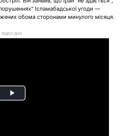
бстріл. Він заявив, що Іран "не здається",
 порушеннях" Ісламабадської угоди —
джених обома сторонами минулого місяця.
ВІДЕО ДНЯ
Play
Video