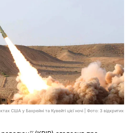
ктах США у Бахрейні та Кувейті цієї ночі | Фото: З відкритих