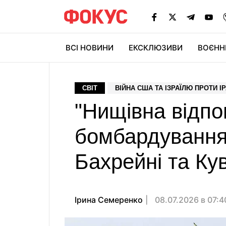
ВСІ НОВИНИ
ЕКСКЛЮЗИВИ
ВОЄНН
СВІТ
ВІЙНА США ТА ІЗРАЇЛЮ ПРОТИ І
"Нищівна відпов
бомбардування 
Бахрейні та Кув
Ірина Семеренко
08.07.2026 в 07: