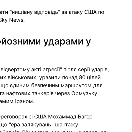
ти "нищівну відповідь" за атаку США по
Sky News.
рйозними ударами у
двертому акті агресії" після серії ударів,
их військових, уразили понад 80 цілей.
и, що єдиним безпечним маршрутом для
та нафтових танкерів через Ормузьку
самим Іраном.
переговорах зі США Мохаммад Багер
що "ера залякувань і шантажу