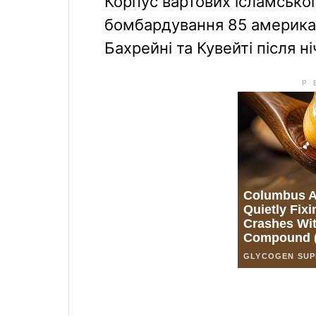
Корпус вартових ісламської
бомбардування 85 американ
Бахрейні та Кувейті після н