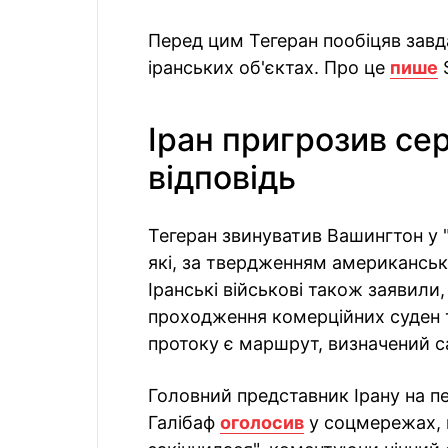
Перед цим Тегеран пообіцяв завда
іранських об'єктах. Про це
пише
Іран пригрозив се
відповідь
Тегеран звинуватив Вашингтон у "ві
які, за твердженням американськ
Іранські військові також заявил
проходження комерційних суден 
протоку є маршрут, визначений 
Головний представник Ірану на 
Галібаф
оголосив
у соцмережах, 