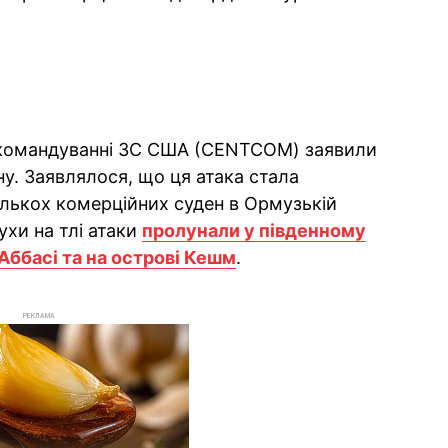
у командуванні ЗС США (CENTCOM) заявили
ну. Заявлялося, що ця атака стала
кількох комерційних суден в Ормузькій
ухи на тлі атаки
пролунали у південному
-Аббасі та на острові Кешм
.
РЕКЛАМА