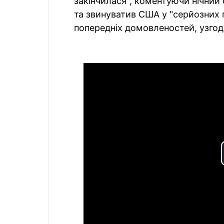
закінчилася", коментуючи нічний о
та звинуватив США у "серйозних
попередніх домовленостей, узго