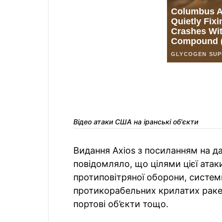
Відео атаки США на іранські об'єкти
Видання Axios з посиланням на д
повідомляло, що цілями цієї атак
протиповітряної оборони, систем
протикорабельних крилатих ракет
портові об’єкти тощо.