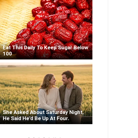
Eat This Daily To Keep Sugar Below
100
She Asked About Saturday Night.
He Said He'd Be Up At Four.