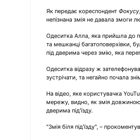
Як передає кореспондент
Фокусу
непізнана змія не давала змоги 
Одеситка Алла, яка прийшла до 
та мешканці багатоповерхівки, б
під дверима через змію, яка пере
Одеситка відразу ж зателефонувал
зустрічати, та негайно почала зн
На відео, яке користувачка YouT
мережу, видно, як змія довжиною
дверима під'їзду.
"Змія біля під'їзду", – прокомент