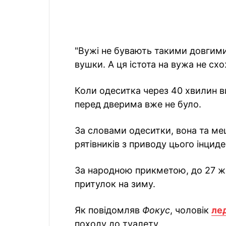
"Вужі не бувають такими довгими,
вушки. А ця істота на вужа не схо
Коли одеситка через 40 хвилин ви
перед дверима вже не було.
За словами одеситки, вона та ме
рятівників з приводу цього інциде
За народною прикметою, до 27 ж
притулок на зиму.
Як повідомляв
Фокус
, чоловік
лед
походу до туалету.