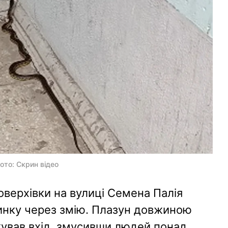
Фото: Скрин відео
оверхівки на вулиці Семена Палія
инку через змію. Плазун довжиною
кував вхід, змусивши людей понад