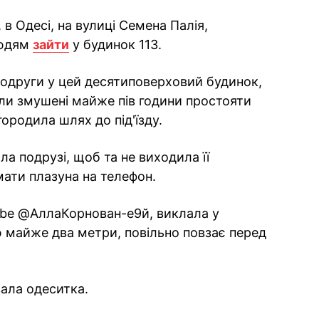
, в Одесі, на вулиці Семена Палія,
людям
зайти
у будинок 113.
подруги у цей десятиповерховий будинок,
ули змушені майже пів години простояти
городила шлях до під'їзду.
а подрузі, щоб та не виходила її
імати плазуна на телефон.
ube @АллаКорнован-е9й, виклала у
 майже два метри, повільно повзає перед
увала одеситка.