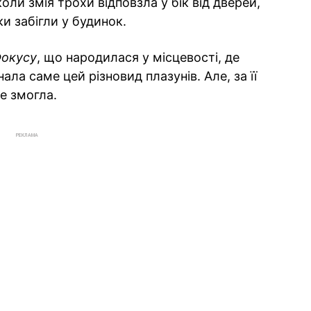
оли змія трохи відповзла у бік від дверей,
и забігли у будинок.
окусу
, що народилася у місцевості, де
ала саме цей різновид плазунів. Але, за її
е змогла.
РЕКЛАМА