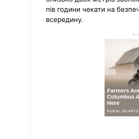
пів години чекати на безп
всередину.