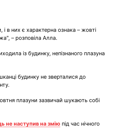
 і в них є характерна ознака – жовті
жа", – розповіла Алла.
ходила із будинку, непізнаного плазуна
шканці будинку не зверталися до
нту.
овтня плазуни зазвичай шукають собі
ь не наступив на змію
під час нічного