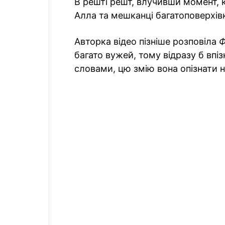
В решті решт, влучивши момент, к
Алла та мешканці багатоповерхівк
Авторка відео пізніше розповіла
Ф
багато вужей, тому відразу б впізн
словами, цю змію вона опізнати н