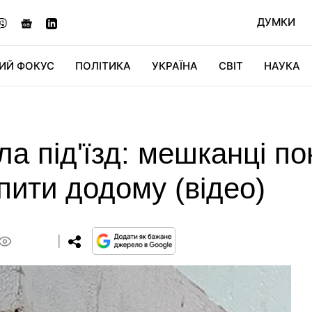
ДУМКИ
ИЙ ФОКУС
ПОЛІТИКА
УКРАЇНА
СВІТ
НАУКА
ДІДЖИТАЛ
АВТО
СВІТФАН
КУ
а під'їзд: мешканці по
пити додому (відео)
0