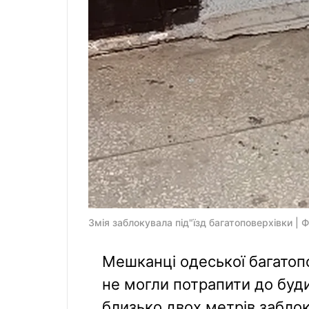
Змія заблокувала під"їзд багатоповерхівки | 
Мешканці одеської багатоп
не могли потрапити до буд
близько двох метрів забло