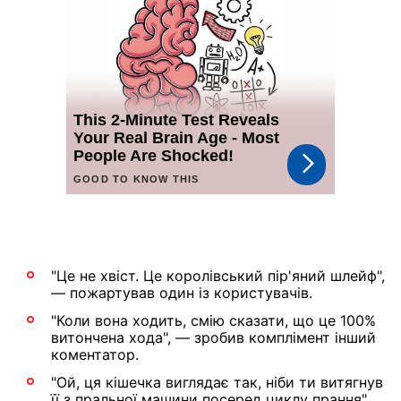
"Це не хвіст. Це королівський пір'яний шлейф",
— пожартував один із користувачів.
"Коли вона ходить, смію сказати, що це 100%
витончена хода", — зробив комплімент інший
коментатор.
"Ой, ця кішечка виглядає так, ніби ти витягнув
її з пральної машини посеред циклу прання",