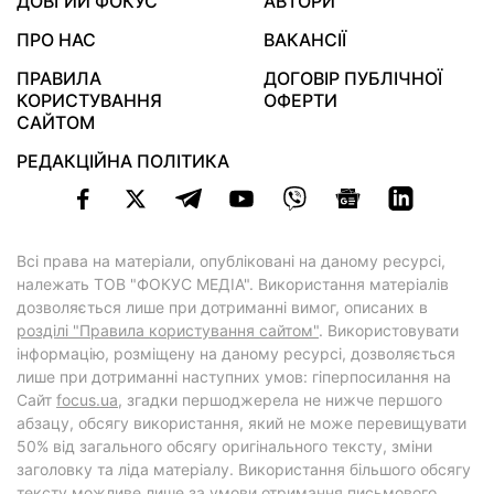
ДОВГИЙ ФОКУС
АВТОРИ
ПРО НАС
ВАКАНСІЇ
ПРАВИЛА
ДОГОВІР ПУБЛІЧНОЇ
КОРИСТУВАННЯ
ОФЕРТИ
САЙТОМ
РЕДАКЦІЙНА ПОЛІТИКА
Всі права на матеріали, опубліковані на даному ресурсі,
належать ТОВ "ФОКУС МЕДІА". Використання матеріалів
дозволяється лише при дотриманні вимог, описаних в
розділі "Правила користування сайтом"
. Використовувати
інформацію, розміщену на даному ресурсі, дозволяється
лише при дотриманні наступних умов: гіперпосилання на
Cайт
focus.ua
, згадки першоджерела не нижче першого
абзацу, обсягу використання, який не може перевищувати
50% від загального обсягу оригінального тексту, зміни
заголовку та ліда матеріалу. Використання більшого обсягу
тексту можливе лише за умови отримання письмового