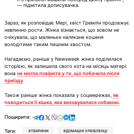
— підмітила дописувачка.
Зараз, як розповідає Мері, хвіст Гремлін продовжує
невпинно рости. Жінка зізнається, що зовсім не
очікувала, що маленьке налякане кошеня
володітиме таким пишним хвостом.
Нагадаємо, раніше у Newsweek жінка поділилася
історією, як залишила свого кота на місяць матері:
вона
не могла повірити у те, що побачила після
приїзду
.
Також раніше жінка показала у соцмережах,
як
поводиться її кішка, яка виховувалася собакою
.
відправити у Telegram
поділитись у Facebook
поділитись у X
відправити у Viber
відправити у Whatsapp
відправити у Messenger
відправити у LinkedIn
Поширити:
Теги:
ТВАРИНИ
ДОМАШНІ УЛЮБЛЕНЦІ