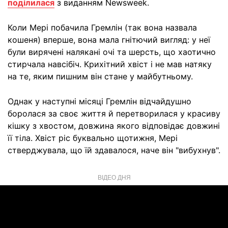
поділилася
з виданням Newsweek.
Коли Мері побачила Гремлін (так вона назвала
кошеня) вперше, вона мала гнітючий вигляд: у неї
були вирячені налякані очі та шерсть, що хаотично
стирчала навсібіч. Крихітний хвіст і не мав натяку
на те, яким пишним він стане у майбутньому.
Однак у наступні місяці Гремлін відчайдушно
боролася за своє життя й перетворилася у красиву
кішку з хвостом, довжина якого відповідає довжині
її тіла. Хвіст ріс буквально щотижня, Мері
стверджувала, що їй здавалося, наче він "вибухнув".
ВІДЕО ДНЯ