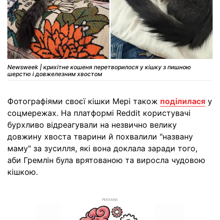
Newsweek | крихітне кошеня перетворилося у кішку з пишною
шерстю і довжелезним хвостом
Фотографіями своєї кішки Мері також
поділилася
у
соцмережах. На платформі Reddit користувачі
бурхливо відреагували на незвично велику
довжину хвоста тварини й похвалили "названу
маму" за зусилля, які вона доклала заради того,
аби Гремлін була врятованою та виросла чудовою
кішкою.
РЕКЛАМА