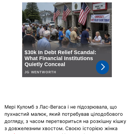
Мері Куломб з Лас-Вегаса і не підозрювала, що
пухнастий малюк, який потребував цілодобового
догляду, з часом перетвориться на розкішну кішку
з довжелезним хвостом. Своєю історією жінка