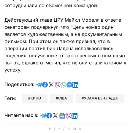
сотрудничали со съемочной командой.
Действующий глава ЦРУ Майкл Морелл в ответе
сенаторам подчеркнул, что "Цель номер один"
является художественным, а не документальным
фильмом. При этом он также признал, что в
операции против бин Ладена использовались
сведения, полученные от заключенных с помощью
пыток, однако отметил, что не они стали ключом к
успеху.
отправить в Telegram
поделиться в Facebook
поделиться в X
отправить в Viber
отправить в Whatsapp
отправить в Messenger
отправить в LinkedIn
Поделиться:
Теги:
КИНО
США
УСАМА БЕН ЛАДЕН
Читайте в Telegram
Читайте в Facebook
Читайте в X
Читайте в Google news
Читайте в Viber
Читайте в LinkedIn
Читайте нас в: