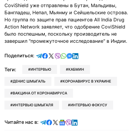
CoviShield уже отправлены в Бутан, Мальдивы,
Бангладеш, Непал, Мьянму и Сейшельские острова.
Но группа по защите прав пациентов All India Drug
Action Network заявляет, что одобрение CoviShield
было поспешным, поскольку производитель не
завершил "промежуточное исследование" в Индии.
отправить в Telegram
поделиться в Facebook
поделиться в X
отправить в Viber
отправить в Whatsapp
отправить в Messenger
отправить в LinkedIn
Поделиться:
Теги:
ИНТЕРВЬЮ
КАБМИН
ДЕНИС ШМЫГАЛЬ
КОРОНАВИРУС В УКРАИНЕ
ВАКЦИНА ОТ КОРОНАВИРУСА
ИНТЕРВЬЮ ШМЫГАЛЯ
ИНТЕРВЬЮ ФОКУСУ
Читайте в Telegram
Читайте в Facebook
Читайте в X
Читайте в Google news
Читайте в Viber
Читайте в LinkedIn
Читайте нас в: