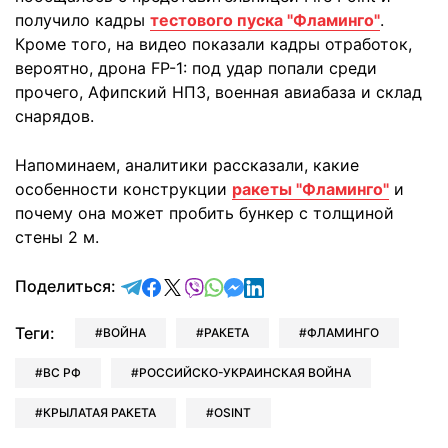
получило кадры
тестового пуска "Фламинго"
.
Кроме того, на видео показали кадры отработок,
вероятно, дрона FP-1: под удар попали среди
прочего, Афипский НПЗ, военная авиабаза и склад
снарядов.
Напоминаем, аналитики рассказали, какие
особенности конструкции
ракеты "Фламинго"
и
почему она может пробить бункер с толщиной
стены 2 м.
отправить в Telegram
поделиться в Facebook
поделиться в X
отправить в Viber
отправить в Whatsapp
отправить в Messenger
отправить в LinkedIn
Поделиться:
Теги:
ВОЙНА
РАКЕТА
ФЛАМИНГО
ВС РФ
РОССИЙСКО-УКРАИНСКАЯ ВОЙНА
КРЫЛАТАЯ РАКЕТА
OSINT