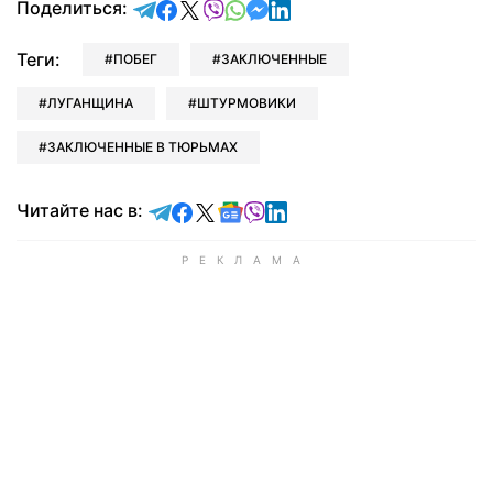
отправить в Telegram
поделиться в Facebook
поделиться в X
отправить в Viber
отправить в Whatsapp
отправить в Messenger
отправить в LinkedIn
Поделиться:
Теги:
ПОБЕГ
ЗАКЛЮЧЕННЫЕ
ЛУГАНЩИНА
ШТУРМОВИКИ
ЗАКЛЮЧЕННЫЕ В ТЮРЬМАХ
Читайте в Telegram
Читайте в Facebook
Читайте в X
Читайте в Google news
Читайте в Viber
Читайте в LinkedIn
Читайте нас в: