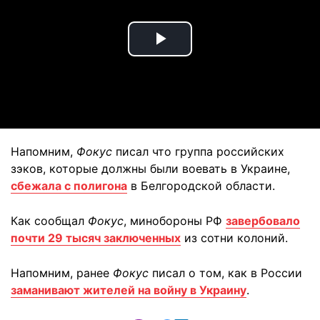
Play
Video
Напомним,
Фокус
писал что группа российских
зэков, которые должны были воевать в Украине,
сбежала с полигона
в Белгородской области.
Как сообщал
Фокус
, минобороны РФ
завербовало
почти 29 тысяч заключенных
из сотни колоний.
Напомним, ранее
Фокус
писал о том, как в России
заманивают жителей на войну в Украину
.