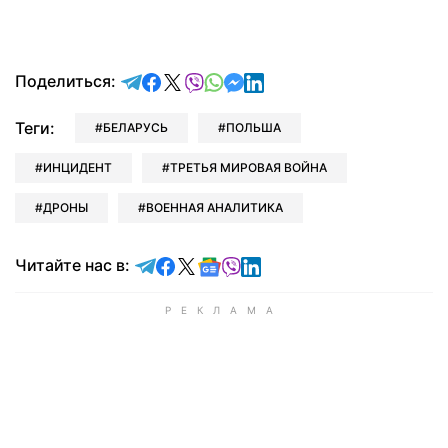
отправить в Telegram
поделиться в Facebook
поделиться в X
отправить в Viber
отправить в Whatsapp
отправить в Messenger
отправить в LinkedIn
Поделиться:
Теги:
БЕЛАРУСЬ
ПОЛЬША
ИНЦИДЕНТ
ТРЕТЬЯ МИРОВАЯ ВОЙНА
ДРОНЫ
ВОЕННАЯ АНАЛИТИКА
Читайте в Telegram
Читайте в Facebook
Читайте в X
Читайте в Google news
Читайте в Viber
Читайте в LinkedIn
Читайте нас в: