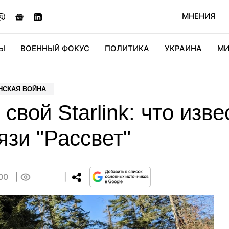
МНЕНИЯ
Ы
ВОЕННЫЙ ФОКУС
ПОЛИТИКА
УКРАИНА
МИ
ОНОМИКА
ДИДЖИТАЛ
АВТО
МИРФАН
КУЛЬТ
НСКАЯ ВОЙНА
свой Starlink: что изв
язи "Рассвет"
:00
0