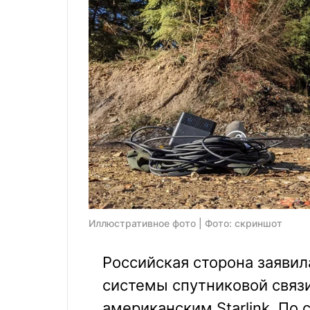
Иллюстративное фото | Фото: скриншот
Российская сторона заявил
системы спутниковой связи
американским Starlink. По