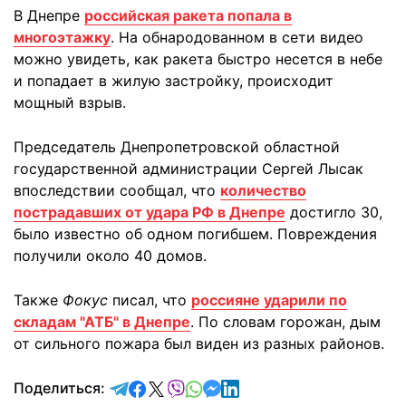
В Днепре
российская ракета попала в
многоэтажку
. На обнародованном в сети видео
можно увидеть, как ракета быстро несется в небе
и попадает в жилую застройку, происходит
мощный взрыв.
Председатель Днепропетровской областной
государственной администрации Сергей Лысак
впоследствии сообщал, что
количество
пострадавших от удара РФ в Днепре
достигло 30,
было известно об одном погибшем. Повреждения
получили около 40 домов.
Также
Фокус
писал, что
россияне ударили по
складам "АТБ" в Днепре
. По словам горожан, дым
от сильного пожара был виден из разных районов.
отправить в Telegram
поделиться в Facebook
поделиться в X
отправить в Viber
отправить в Whatsapp
отправить в Messenger
отправить в LinkedIn
Поделиться: