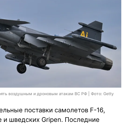
оять воздушным и дроновым атакам ВС РФ | Фото: Getty
ельные поставки самолетов F-16,
e и шведских Gripen. Последние
.