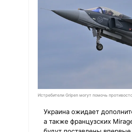
Истребители Gripen могут помочь противост
Украина ожидает дополнит
а также французских Mirag
будут поставлены впервые