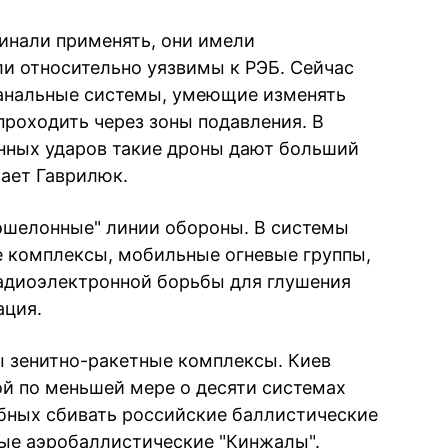
ачинали применять, они имели
и относительно уязвимы к РЭБ. Сейчас
канальные системы, умеющие изменять
проходить через зоны подавления. В
нных ударов такие дроны дают больший
вает Гаврилюк.
эшелонные" линии обороны. В системы
е комплексы, мобильные огневые группы,
радиоэлектронной борьбы для глушения
ация.
ы зенитно-ракетные комплексы. Киев
ой по меньшей мере о десяти системах
собных сбивать российские баллистические
вые аэробаллистические "Кинжалы".