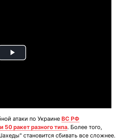
Play
Video
бной атаки по Украине
ВС РФ
и 50 ракет разного типа
. Более того,
Шахеды" становится сбивать все сложнее.