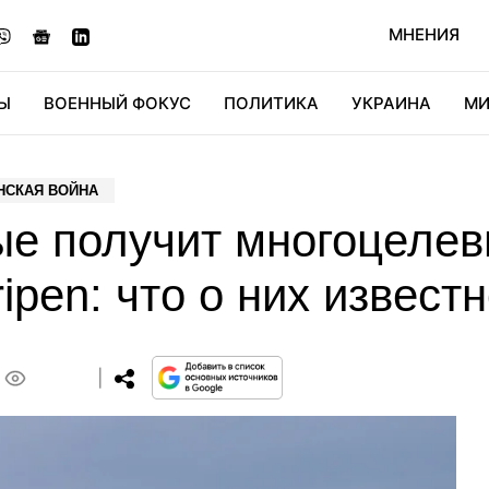
МНЕНИЯ
Ы
ВОЕННЫЙ ФОКУС
ПОЛИТИКА
УКРАИНА
МИ
ОНОМИКА
ДИДЖИТАЛ
АВТО
МИРФАН
КУЛЬТ
НСКАЯ ВОЙНА
ые получит многоцеле
ipen: что о них извест
0