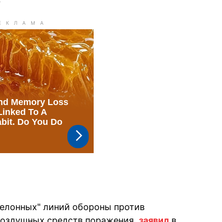
шелонных" линий обороны против
воздушных средств поражения,
заявил
в