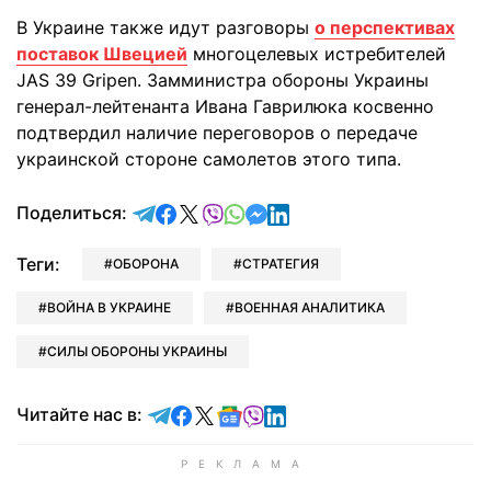
В Украине также идут разговоры
о перспективах
поставок Швецией
многоцелевых истребителей
JAS 39 Gripen. Замминистра обороны Украины
генерал-лейтенанта Ивана Гаврилюка косвенно
подтвердил наличие переговоров о передаче
украинской стороне самолетов этого типа.
отправить в Telegram
поделиться в Facebook
поделиться в X
отправить в Viber
отправить в Whatsapp
отправить в Messenger
отправить в LinkedIn
Поделиться:
Теги:
ОБОРОНА
СТРАТЕГИЯ
ВОЙНА В УКРАИНЕ
ВОЕННАЯ АНАЛИТИКА
СИЛЫ ОБОРОНЫ УКРАИНЫ
Читайте в Telegram
Читайте в Facebook
Читайте в X
Читайте в Google news
Читайте в Viber
Читайте в LinkedIn
Читайте нас в: