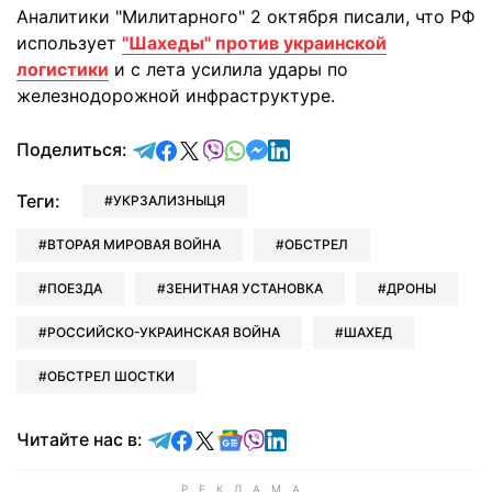
Аналитики "Милитарного" 2 октября писали, что РФ
использует
"Шахеды" против украинской
логистики
и с лета усилила удары по
железнодорожной инфраструктуре.
отправить в Telegram
поделиться в Facebook
поделиться в X
отправить в Viber
отправить в Whatsapp
отправить в Messenger
отправить в LinkedIn
Поделиться:
Теги:
УКРЗАЛИЗНЫЦЯ
ВТОРАЯ МИРОВАЯ ВОЙНА
ОБСТРЕЛ
ПОЕЗДА
ЗЕНИТНАЯ УСТАНОВКА
ДРОНЫ
РОССИЙСКО-УКРАИНСКАЯ ВОЙНА
ШАХЕД
ОБСТРЕЛ ШОСТКИ
Читайте в Telegram
Читайте в Facebook
Читайте в X
Читайте в Google news
Читайте в Viber
Читайте в LinkedIn
Читайте нас в: