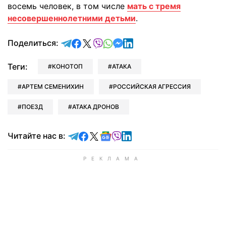
восемь человек, в том числе
мать с тремя
несовершеннолетними детьми
.
отправить в Telegram
поделиться в Facebook
поделиться в X
отправить в Viber
отправить в Whatsapp
отправить в Messenger
отправить в LinkedIn
Поделиться:
Теги:
КОНОТОП
АТАКА
АРТЕМ СЕМЕНИХИН
РОССИЙСКАЯ АГРЕССИЯ
ПОЕЗД
АТАКА ДРОНОВ
Читайте в Telegram
Читайте в Facebook
Читайте в X
Читайте в Google news
Читайте в Viber
Читайте в LinkedIn
Читайте нас в: