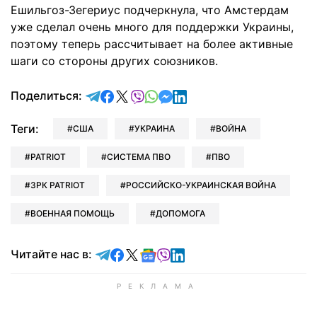
Ешильгоз-Зегериус подчеркнула, что Амстердам
уже сделал очень много для поддержки Украины,
поэтому теперь рассчитывает на более активные
шаги со стороны других союзников.
отправить в Telegram
поделиться в Facebook
поделиться в X
отправить в Viber
отправить в Whatsapp
отправить в Messenger
отправить в LinkedIn
Поделиться:
Теги:
США
УКРАИНА
ВОЙНА
PATRIOT
СИСТЕМА ПВО
ПВО
ЗРК PATRIOT
РОССИЙСКО-УКРАИНСКАЯ ВОЙНА
ВОЕННАЯ ПОМОЩЬ
ДОПОМОГА
Читайте в Telegram
Читайте в Facebook
Читайте в X
Читайте в Google news
Читайте в Viber
Читайте в LinkedIn
Читайте нас в: