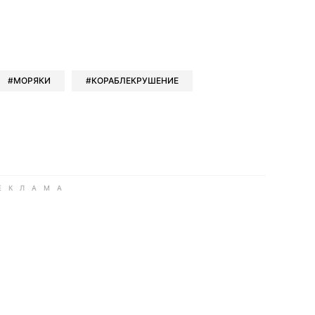
book
iber
в Whatsapp
ь в Messenger
ить в LinkedIn
МОРЯКИ
КОРАБЛЕКРУШЕНИЕ
ook
Google news
 Viber
е в LinkedIn