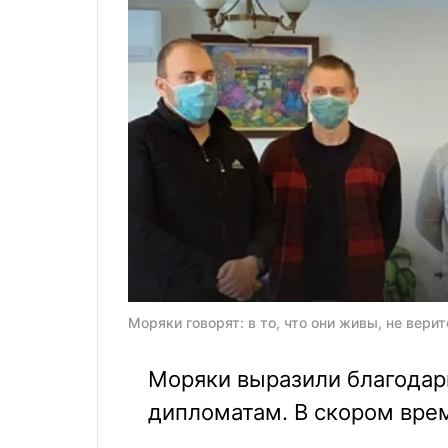
Моряки говорят: в то, что они живы, не вери
Моряки выразили благодарн
дипломатам. В скором вре