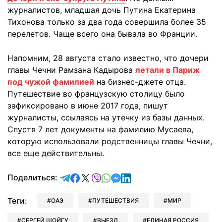
журналистов, младшая дочь Путина Екатерина
Тихонова только за два года совершила более 35
перелетов. Чаще всего она бывала во Франции.
Напомним, 28 августа стало известно, что дочери
главы Чечни Рамзана Кадырова
летали в Париж
под чужой фамилией
на бизнес-джете отца.
Путешествие во французскую столицу было
зафиксировано в июне 2017 года, пишут
журналисты, ссылаясь на утечку из базы данных.
Спустя 7 лет документы на фамилию Мусаева,
которую использовали родственницы главы Чечни,
все еще действительны.
отправить в Telegram
поделиться в Facebook
поделиться в X
отправить в Viber
отправить в Whatsapp
отправить в Messenger
отправить в LinkedIn
Поделиться:
Теги:
ОАЭ
ПУТЕШЕСТВИЯ
МИР
СЕРГЕЙ ШОЙГУ
ВЫЕЗД
ЕДИНАЯ РОССИЯ