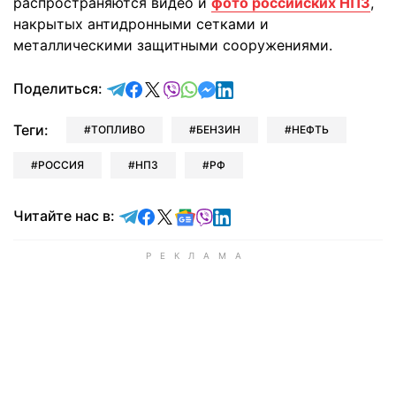
распространяются видео и
фото российских НПЗ
,
накрытых антидронными сетками и
металлическими защитными сооружениями.
отправить в Telegram
поделиться в Facebook
поделиться в X
отправить в Viber
отправить в Whatsapp
отправить в Messenger
отправить в LinkedIn
Поделиться:
Теги:
ТОПЛИВО
БЕНЗИН
НЕФТЬ
РОССИЯ
НПЗ
РФ
Читайте в Telegram
Читайте в Facebook
Читайте в X
Читайте в Google news
Читайте в Viber
Читайте в LinkedIn
Читайте нас в: