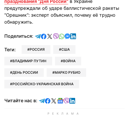
празднования "Дня России"
в Украине
предупреждали об ударе баллистической ракеты
"Орешник": эксперт объяснил, почему её трудно
обнаружить.
отправить в Telegram
поделиться в Facebook
поделиться в X
отправить в Viber
отправить в Whatsapp
отправить в Messenger
отправить в LinkedIn
Поделиться:
Теги:
РОССИЯ
США
ВЛАДИМИР ПУТИН
ВОЙНА
ДЕНЬ РОССИИ
МАРКО РУБИО
РОССИЙСКО-УКРАИНСКАЯ ВОЙНА
Читайте в Telegram
Читайте в Facebook
Читайте в X
Читайте в Google news
Читайте в Viber
Читайте в LinkedIn
Читайте нас в: