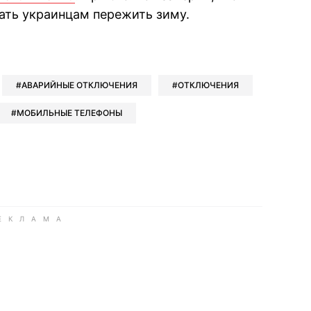
ать украинцам пережить зиму.
book
iber
в Whatsapp
ь в Messenger
ить в LinkedIn
АВАРИЙНЫЕ ОТКЛЮЧЕНИЯ
ОТКЛЮЧЕНИЯ
МОБИЛЬНЫЕ ТЕЛЕФОНЫ
ook
Google news
 Viber
е в LinkedIn