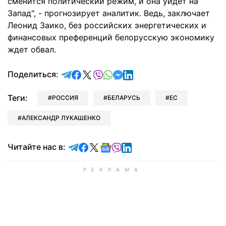
сменится политический режим, и она уйдет на
Запад", - прогнозирует аналитик. Ведь, заключает
Леонид Заико, без российских энергетических и
финансовых преференций белорусскую экономику
ждет обвал.
отправить в Telegram
поделиться в Facebook
поделиться в X
отправить в Viber
отправить в Whatsapp
отправить в Messenger
отправить в LinkedIn
Поделиться:
Теги:
РОССИЯ
БЕЛАРУСЬ
ЕС
АЛЕКСАНДР ЛУКАШЕНКО
Читайте в Telegram
Читайте в Facebook
Читайте в X
Читайте в Google news
Читайте в Viber
Читайте в LinkedIn
Читайте нас в: