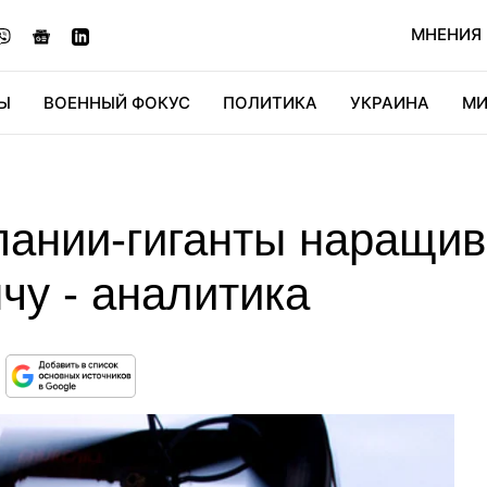
МНЕНИЯ
Ы
ВОЕННЫЙ ФОКУС
ПОЛИТИКА
УКРАИНА
МИ
ОНОМИКА
ДИДЖИТАЛ
АВТО
МИРФАН
КУЛЬТ
ании-гиганты наращив
чу - аналитика