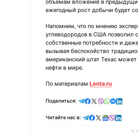
объемам вложений в предыдущие
ежегодный рост добычи будет со
Напомним, что по мнению экспер
углеводородов в США позволил с
собственные потребности и даже
вызывая беспокойство традицион
американский штат Техас может 
нефти в мире.
По материалам
Lenta.ru
отправить в Telegram
поделиться в Face
поделиться в X
отправить в V
отправить 
отправит
отправ
Поделиться:
Читайте в Telegram
Читайте в Faceb
Читайте в X
Читайте в 
Читайте в
Читайт
Читайте нас в: