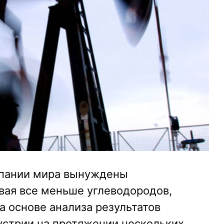
пании мира вынуждены
вая все меньше углеводородов,
на основе анализа результатов
устрии на протяжении нескольких