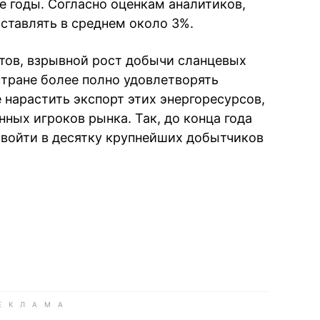
 годы. Согласно оценкам аналитиков,
ставлять в среднем около 3%.
тов, взрывной рост добычи сланцевых
тране более полно удовлетворять
 нарастить экспорт этих энергоресурсов,
ных игроков рынка. Так, до конца года
войти в десятку крупнейших добытчиков
book
iber
в Whatsapp
ь в Messenger
ить в LinkedIn
ook
Google news
 Viber
е в LinkedIn