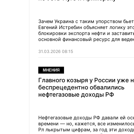
Зачем Украина с таким упорством бье
Евгений Истребин объясняет логику эт
блокировки экспорта нефти и заставит
основной финансовый ресурс для веде
31.03.2026 08:15
МНЕНИЯ
Главного козыря у России уже н
беспрецедентно обвалились
нефтегазовые доходы РФ
Нефтегазовые доходы РФ давали ей осн
времени — но, кажется, все изменилос
Рл лькрытым цифрам, за год эти доход