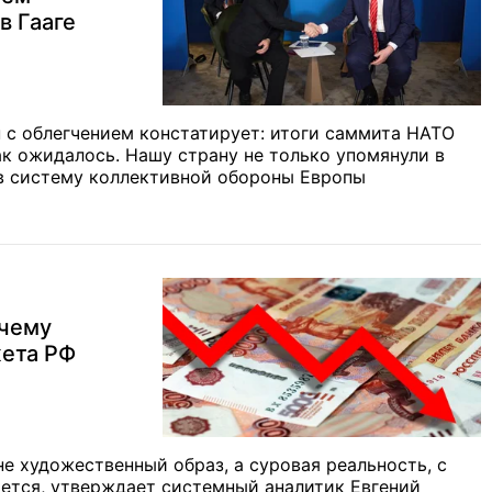
в Гааге
 с облегчением констатирует: итоги саммита НАТО
ак ожидалось. Нашу страну не только упомянули в
 в систему коллективной обороны Европы
очему
жета РФ
е художественный образ, а суровая реальность, с
ается, утверждает системный аналитик Евгений