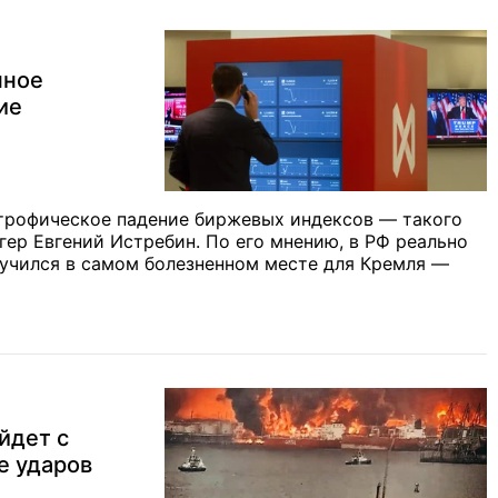
нное
ие
строфическое падение биржевых индексов — такого
гер Евгений Истребин. По его мнению, в РФ реально
лучился в самом болезненном месте для Кремля —
йдет с
е ударов