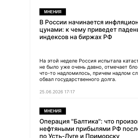
МНЕНИЯ
В России начинается инфляцио
цунами: к чему приведет паден
индексов на биржах РФ
На этой неделе Россия испытала ката
не было уже очень давно, отмечает бло
что-то надломилось, причем надлом с
обвал государственного долга.
25.06.2026 17:17
МНЕНИЯ
Операция "Балтика": что произо
нефтяными прибылями РФ посл
по Усть-Луге и Приморску