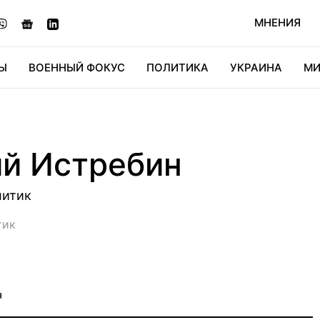
МНЕНИЯ
Ы
ВОЕННЫЙ ФОКУС
ПОЛИТИКА
УКРАИНА
МИ
ОНОМИКА
ДИДЖИТАЛ
АВТО
МИРФАН
КУЛЬТ
ий Истребин
литик
тик
я