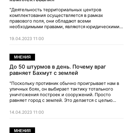
"Деятельность территориальных центров
комплектования осуществляется в рамках
правового поля, они обладают всеми
необходимыми правами, являются юридическими
лицами публичного права, имеют самостоятельный
баланс, регистрационные счета в органах
19.04.2023 11:00
Казначейства". Мнение
МНЕНИЯ
До 50 штурмов в день. Почему враг
равняет Бахмут с землей
"Поскольку противник обычно проигрывает нам в
уличных боях, он выбирает тактику тотального
уничтожения построек и сооружений. Просто
равняет город с землей. Это делается с целью
лишить наших защитников возможности держать
позиции в городе". Мнение.
14.04.2023 11:00
МНЕНИЯ