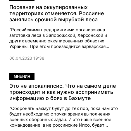
Посевная на оккупированных
территориях отменяется. Россияне
занялись срочной вырубкой леса
"Российскими предприятиями организована
заготовка леса в Запорожской, Херсонской и
других временно оккупированных областях
Украины. При этом производится варварская
вырубка, которая, в случае ее продолжения,
неизбежно приведет к катастрофическим
06.04.2023 19:38
последствиям для экологии". Мнение.
МНЕНИЯ
Это не апокалипсис. Что на самом деле
происходит и как нужно воспринимать
информацию о боях в Бахмуте
"Оборонять Бахмут будут до тех пор, пока нам это
будет необходимо с точки зрения выполнения
военных оборонных задач. И это наше военное
командование, а не российские Ипсо, будет
определять до каких пор будет осуществляться