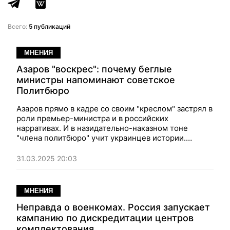
Всего:
5 публикаций
МНЕНИЯ
Азаров "воскрес": почему беглые
министры напоминают советское
Политбюро
Азаров прямо в кадре со своим "креслом" застрял в
роли премьер-министра и в российских
нарративах. И в назидательно-наказном тоне
"члена политбюро" учит украинцев истории.
Жалкое зрелище я вам скажу. Какая-то дикая
неадекватность. Мнение
31.03.2025 20:03
МНЕНИЯ
Неправда о военкомах. Россия запускает
кампанию по дискредитации центров
комплектования