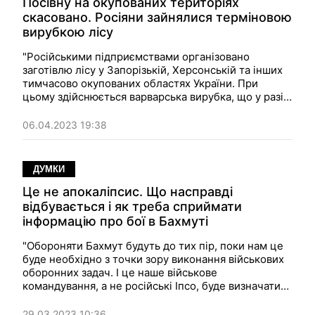
Посівну на окупованих територіях
скасовано. Росіяни зайнялися терміновою
вирубкою лісу
"Російськими підприємствами організовано
заготівлю лісу у Запорізькій, Херсонській та інших
тимчасово окупованих областях України. При
цьому здійснюється варварська вирубка, що у разі її
продовження невідворотно призведе до
катастрофічних наслідків для екології". Думка.
06.04.2023 19:38
ДУМКИ
Це не апокаліпсис. Що насправді
відбувається і як треба сприймати
інформацію про бої в Бахмуті
"Обороняти Бахмут будуть до тих пір, поки нам це
буде необхідно з точки зору виконання військових
оборонних задач. І це наше військове
командування, а не російські Iпсо, буде визначати
до яких пір здійснюватиметься оборона Бахмута".
Думка.
29.03.2023 10:36