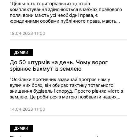
"Діяльність територіальних центрів
комплектування здійснюється в межах правового
поля, вони мають усі необхідні права, є
юридичними особами публічного права, мають
самостійний баланс, реєстраційні рахунки в
органах Казначейства". Думка
19.04.2023 11:00
ДУМКИ
До 50 штурмів на день. Чому ворог
зрівнює Бахмут із землею
"Оскільки противник зазвичай програє нам у
вуличних боях, він обирає тактику тотального
знищення будівель і споруд. Просто рівняє місто з
землею. Це робиться з метою позбавити наших
оборонців можливості тримати позиції в місті".
Думка.
14.04.2023 11:00
ДУМКИ