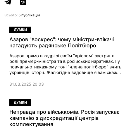
Всього:
5 публікацій
ДУМКИ
Азаров "воскрес": чому міністри-втікачі
нагадують радянське Політбюро
Азаров прямо в кадрі зі своїм "кріслом" застряг в
ролі прем‘єр-міністра та в російських наративах. І у
повчально-наказному тоні "члена політбюро" вчить
українців історії. Жалюгідне видовище я вам скажу.
Якась дика неадекватність. Думка
31.03.2025 20:03
ДУМКИ
Неправда про військкомів. Росія запускає
кампанію з дискредитації центрів
комплектування