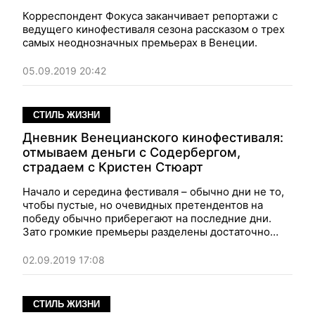
Корреспондент Фокуса заканчивает репортажи с
ведущего кинофестиваля сезона рассказом о трех
самых неоднозначных премьерах в Венеции.
05.09.2019 20:42
СТИЛЬ ЖИЗНИ
Дневник Венецианского кинофестиваля:
отмываем деньги с Содербергом,
страдаем с Кристен Стюарт
Начало и середина фестиваля – обычно дни не то,
чтобы пустые, но очевидных претендентов на
победу обычно приберегают на последние дни.
Зато громкие премьеры разделены достаточно
равномерно. Корреспондент Фокуса увидел в
Венеции еще несколько очень стоящих новинок
02.09.2019 17:08
СТИЛЬ ЖИЗНИ