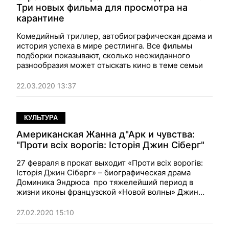
Три новых фильма для просмотра на
карантине
Комедийный триллер, автобиографическая драма и
история успеха в мире рестлинга. Все фильмы
подборки показывают, сколько неожиданного
разнообразия может отыскать кино в теме семьи
22.03.2020 13:37
КУЛЬТУРА
Американская Жанна д"Арк и чувства:
"Проти всіх ворогів: Історія Джин Сіберг"
27 февраля в прокат выходит «Проти всіх ворогів:
Історія Джин Сіберг» – биографическая драма
Доминика Эндрюса про тяжелейший период в
жизни иконы французской «Новой волны» Джин
Сиберг, когда в конце 60-х актриса стала объектом
целой операции ФБР по очернению ее образа
27.02.2020 15:10