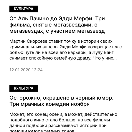
КУЛЬТУРА
От Аль Пачино до Эдди Мерфи. Три
фильма, снятые мегазвездами, о
мегазвездах, с участием мегазвезд
Мартин Скорсезе ставит точку в истории своих
криминальных эпосов, Эдди Мерфи возвращается с
ролью чуть ли не всей его карьеры, а Лулу Ванг
снимает спокойную семейную драму. Что у них
общего? Все эти истории об осени жизни, но
подходы в них совершенно разные: подвести итог,
12.01.2020 13:24
попрощаться, начать заново
КУЛЬТУРА
Осторожно, окрашено в черный юмор.
Три мрачных комедии ноября
Может, это конец осени, а может, действительно
подобного кино стало больше, но все фильмы
данной подборки рассказывают истории при
помощи юмора темных тонов