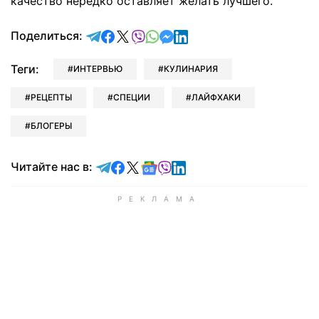
качество нередко оставляет желать лучшего.
отправить в Telegram
поделиться в Facebook
поделиться в X
отправить в Viber
отправить в Whatsapp
отправить в Messenger
отправить в LinkedIn
Поделиться:
Теги:
ИНТЕРВЬЮ
КУЛИНАРИЯ
РЕЦЕПТЫ
СПЕЦИИ
ЛАЙФХАКИ
БЛОГЕРЫ
Читайте в Telegram
Читайте в Facebook
Читайте в X
Читайте в Google news
Читайте в Viber
Читайте в LinkedIn
Читайте нас в: