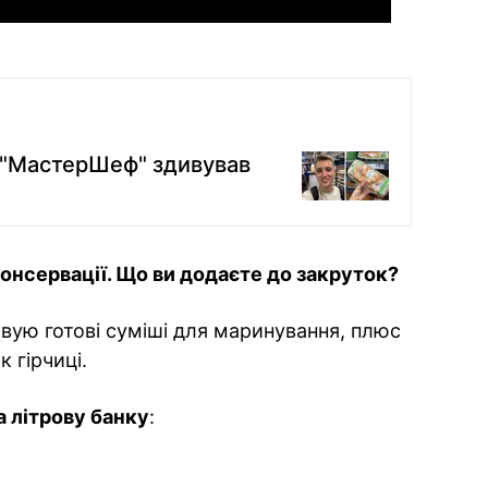
т "МастерШеф" здивував
онсервації. Що ви додаєте до закруток?
товую готові суміші для маринування, плюс
 гірчиці.
а літрову банку
: