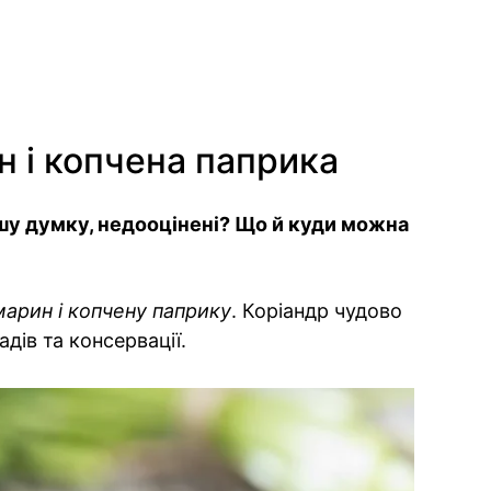
н і копчена паприка
 вашу думку, недооцінені? Що й куди можна
марин і копчену паприку
. Коріандр чудово
адів та консервації.