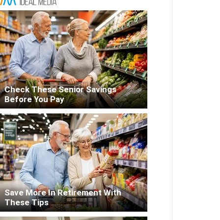
Check These Senior Savings
Before You Pay
Save More In Retirement With
These Tips