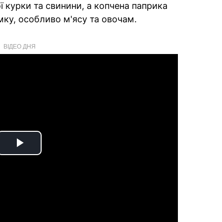
ї курки та свинини, а копчена паприка
ку, особливо м'ясу та овочам.
ВІДЕО ДНЯ
Play
Video