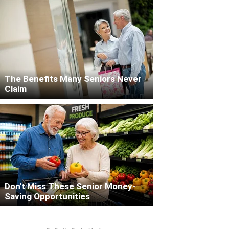
The Benefits Many Seniors Never
Claim
Don't Miss These Senior Money-
Saving Opportunities