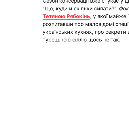
Сезон консервації вже стукає у дв
"Що, куди й скільки сипати?".
Фок
Тетяною Рябокінь
, у якої майже 
розпитавши про маловідомі спеці
українських кухнях, про секрети з
турецькою сіллю щось не так.