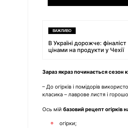
ВАЖЛИВО
В Україні дорожче: фіналіс
цінами на продукти у Чехії
Зараз якраз починається сезон к
– До огірків і помідорів викорис
класика – лаврове листя і горошок
Ось мій
базовий рецепт огірків н
огірки;