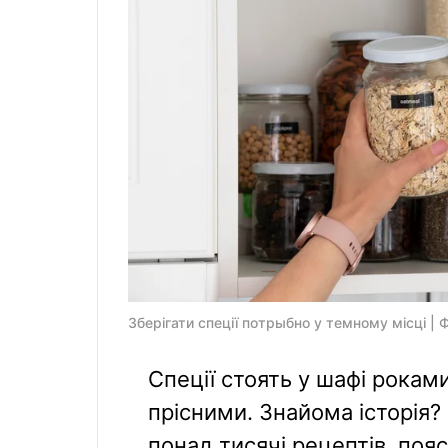
Зберігати спеції потрыбно у темному місці | Ф
Спеції стоять у шафі рокам
прісними. Знайома історія?
понад тисячі рецептів, поя