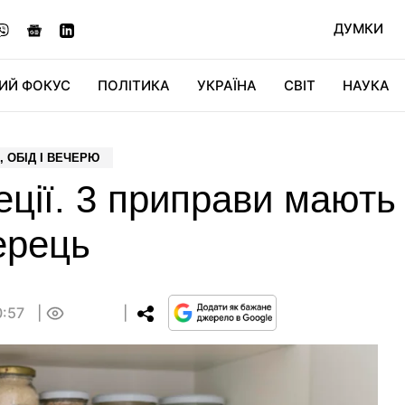
ДУМКИ
ИЙ ФОКУС
ПОЛІТИКА
УКРАЇНА
СВІТ
НАУКА
ДІДЖИТАЛ
АВТО
СВІТФАН
КУ
, ОБІД І ВЕЧЕРЮ
еції. 3 приправи мають
перець
0:57
0