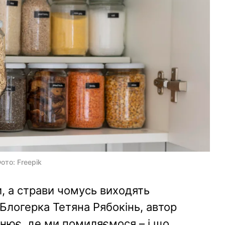
ото: Freepik
и, а страви чомусь виходять
 Блогерка Тетяна Рябокінь, автор
снює, де ми помиляємося – і що