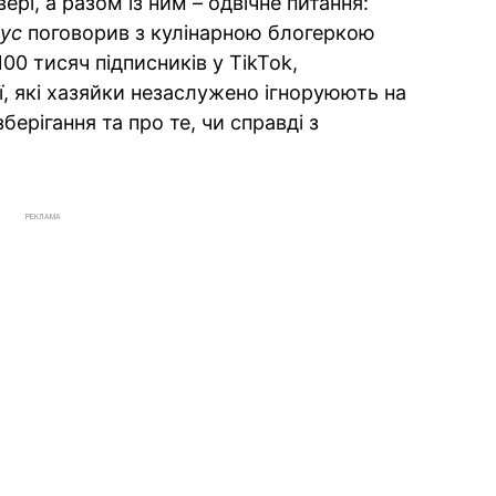
ері, а разом із ним – одвічне питання:
ус
поговорив з кулінарною блогеркою
100 тисяч підписників у TikTok,
ї, які хазяйки незаслужено ігноруюють на
берігання та про те, чи справді з
РЕКЛАМА