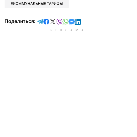
КОММУНАЛЬНЫЕ ТАРИФЫ
отправить в Telegram
поделиться в Facebook
поделиться в X
отправить в Viber
отправить в Whatsapp
отправить в Messenger
отправить в LinkedIn
Поделиться: