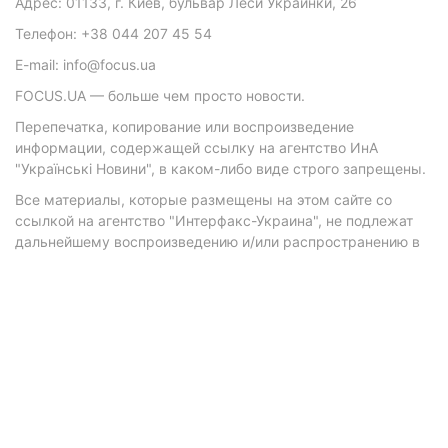
Адрес: 01133, г. Киев, бульвар Леси Украинки, 26
Телефон: +38 044 207 45 54
E-mail: info@focus.ua
FOCUS.UA — больше чем просто новости.
Перепечатка, копирование или воспроизведение
информации, содержащей ссылку на агентство ИнА
"Українські Новини", в каком-либо виде строго запрещены.
Все материалы, которые размещены на этом сайте со
ссылкой на агентство "Интерфакс-Украина", не подлежат
дальнейшему воспроизведению и/или распространению в
любой форме, кроме как с письменного разрешения
агентства.
Материалы с плашками "Р", "Новости партнеров", "Новости
компаний", "Новости партий", "Инновации", "Позиция",
"Спецпроект при поддержке" публикуются на
коммерческой основе.
© 2026 Фокус. Все права защищены.