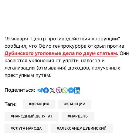
19 января "Центр противодействия коррупции"
сообщил, что Офис генпрокурора открыл против
Дубинского уголовные дела по двум статьям
. Они
касаются уклонения от уплаты налогов и
легализации (отмывания) доходов, полученных
преступным путем.
отправить в Telegram
поделиться в Facebook
поделиться в X
отправить в Viber
отправить в Whatsapp
отправить в Messenger
отправить в LinkedIn
Поделиться:
Теги:
ФРАКЦИЯ
САНКЦИИ
НАРОДНЫЙ ДЕПУТАТ
НАРДЕПЫ
СЛУГА НАРОДА
АЛЕКСАНДР ДУБИНСКИЙ