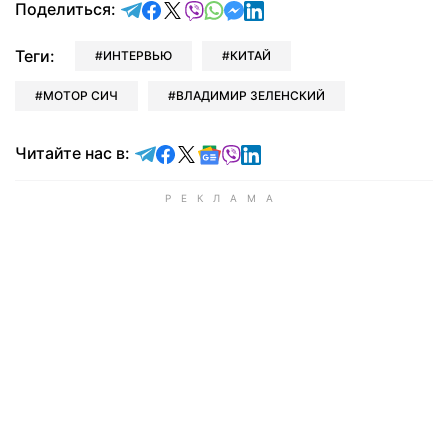
отправить в Telegram
поделиться в Facebook
поделиться в X
отправить в Viber
отправить в Whatsapp
отправить в Messenger
отправить в LinkedIn
Поделиться:
Теги:
ИНТЕРВЬЮ
КИТАЙ
МОТОР СИЧ
ВЛАДИМИР ЗЕЛЕНСКИЙ
Читайте в Telegram
Читайте в Facebook
Читайте в X
Читайте в Google news
Читайте в Viber
Читайте в LinkedIn
Читайте нас в: