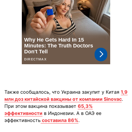
Также сообщалось, что Украина закупит у Китая
1,9
млн доз китайской вакцины от компании Sinovac
.
При этом вакцина показывает
65,3%
эффективности
в Индонезии. А в ОАЭ ее
эффективность
составила 86%
.