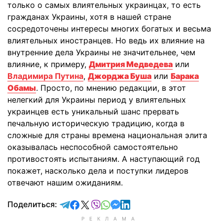
только о самых влиятельных украинцах, то есть
гражданах Украины, хотя в нашей стране
сосредоточены интересы многих богатых и весьма
влиятельных иностранцев. Но ведь их влияние на
внутренние дела Украины не значительнее, чем
влияние, к примеру,
Дмитрия Медведева
или
Владимира Путина
,
Джорджа Буша
или
Барака
Обамы
. Просто, по мнению редакции, в этот
нелегкий для Украины период у влиятельных
украинцев есть уникальный шанс прервать
печальную историческую традицию, когда в
сложные для страны времена национальная элита
оказывалась неспособной самостоятельно
противостоять испытаниям. А наступающий год
покажет, насколько дела и поступки лидеров
отвечают нашим ожиданиям.
отправить в Telegram
поделиться в Facebook
поделиться в X
отправить в Viber
отправить в Whatsapp
отправить в Messenger
отправить в LinkedIn
Поделиться: