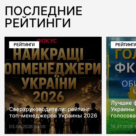
ПOСЛЕДНИЕ
РЕЙТИНГИ
РЕЙТИНГИ
РЕЙТИНГ
Лучшие 
Сверхруководители: рейтинг
Украины 
топ-менеджеров Украины 2026
голосов
03.08.2026 10:00
16.07.2026 