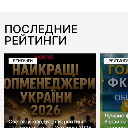
ПOСЛЕДНИЕ
РЕЙТИНГИ
РЕЙТИНГИ
РЕЙТИНГ
Лучшие 
Сверхруководители: рейтинг
Украины 
топ-менеджеров Украины 2026
голосов