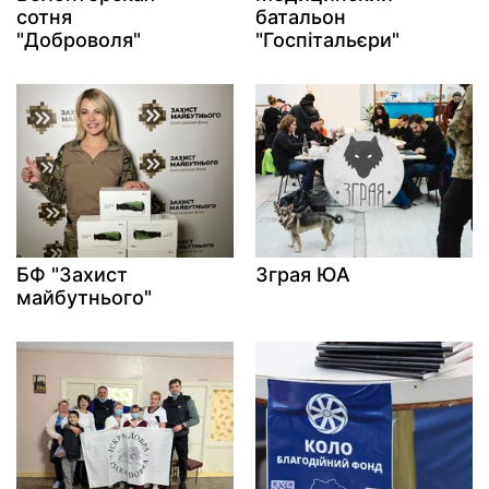
сотня
батальон
"Доброволя"
"Госпітальєри"
БФ "Захист
Зграя ЮА
майбутнього"