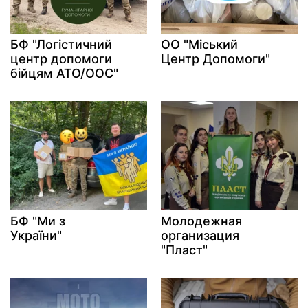
БФ "Логістичний
ОО "Міський
центр допомоги
Центр Допомоги"
бійцям АТО/ООС"
БФ "Ми з
Молодежная
України"
организация
"Пласт"