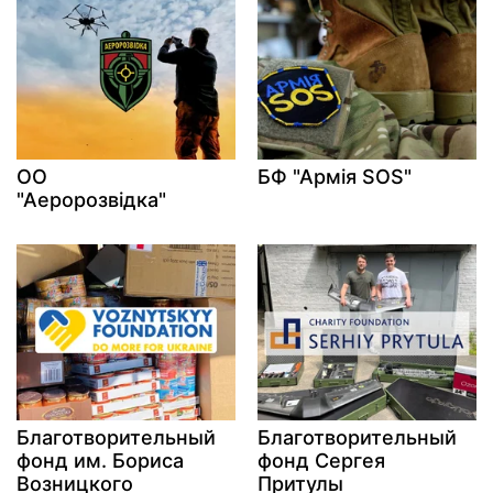
ОО
БФ "Армія SOS"
"Аеророзвідка"
Благотворительный
Благотворительный
фонд им. Бориса
фонд Сергея
Возницкого
Притулы