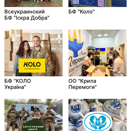
Всеукраинский
БФ "Коло"
БФ "Іскра Добра"
БФ "КОЛО
ОО "Крила
Україна"
Перемоги"