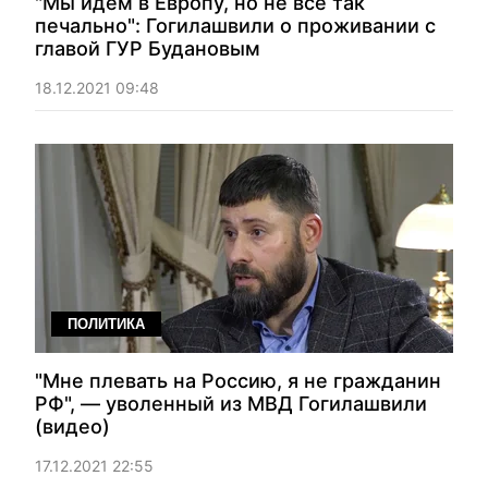
"Мы идем в Европу, но не все так
печально": Гогилашвили о проживании с
главой ГУР Будановым
18.12.2021 09:48
ПОЛИТИКА
"Мне плевать на Россию, я не гражданин
РФ", — уволенный из МВД Гогилашвили
(видео)
17.12.2021 22:55