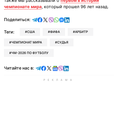
Также мы рассказывали о
первом в истории
чемпионате мира
, который прошел 96 лет назад.
отправить в Telegram
поделиться в Facebook
поделиться в X
отправить в Viber
отправить в Whatsapp
отправить в Messenger
отправить в LinkedIn
Поделиться:
Теги:
США
ФИФА
АРБИТР
ЧЕМПИОНАТ МИРА
СУДЬЯ
ЧМ-2026 ПО ФУТБОЛУ
Читайте в Telegram
Читайте в Facebook
Читайте в X
Читайте в Google news
Читайте в Viber
Читайте в LinkedIn
Читайте нас в: