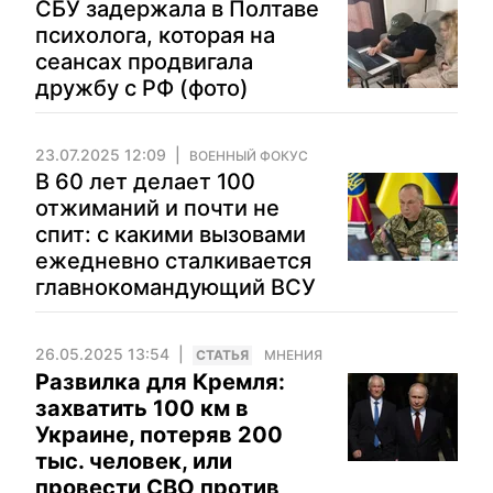
СБУ задержала в Полтаве
психолога, которая на
сеансах продвигала
дружбу с РФ (фото)
23.07.2025 12:09
ВОЕННЫЙ ФОКУС
В 60 лет делает 100
отжиманий и почти не
спит: с какими вызовами
ежедневно сталкивается
главнокомандующий ВСУ
26.05.2025 13:54
CТАТЬЯ
МНЕНИЯ
Развилка для Кремля:
захватить 100 км в
Украине, потеряв 200
тыс. человек, или
провести СВО против